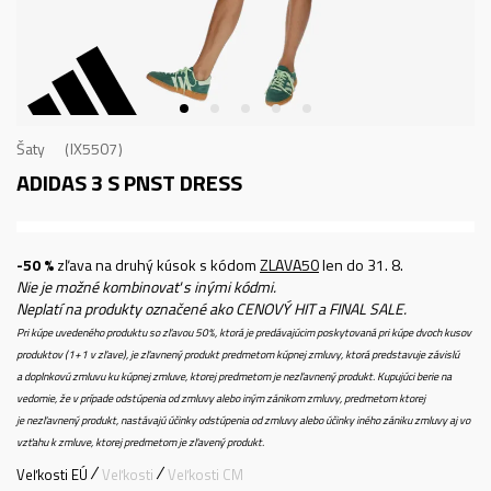
Šaty
IX5507
ADIDAS 3 S PNST DRESS
-50 %
zľava na druhý kúsok s kódom
ZLAVA50
len do 31. 8.
Nie je možné kombinovať s inými kódmi.
Neplatí na produkty označené ako CENOVÝ HIT a FINAL SALE.
Pri kúpe uvedeného produktu so zľavou 50%, ktorá je predávajúcim poskytovaná pri kúpe dvoch kusov
produktov (1+1 v zľave), je zľavnený produkt predmetom kúpnej zmluvy, ktorá predstavuje závislú
a doplnkovú zmluvu ku kúpnej zmluve, ktorej predmetom je nezľavnený produkt. Kupujúci berie na
vedomie, že v prípade odstúpenia od zmluvy alebo iným zánikom zmluvy, predmetom ktorej
je nezľavnený produkt, nastávajú účinky odstúpenia od zmluvy alebo účinky iného zániku zmluvy aj vo
vzťahu k zmluve, ktorej predmetom je zľavený produkt.
Veľkosti EÚ
Veľkosti
Veľkosti CM