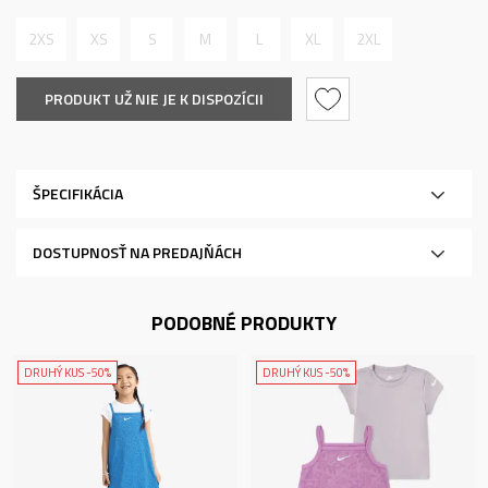
2XS
XS
S
M
L
XL
2XL
PRODUKT UŽ NIE JE K DISPOZÍCII
ŠPECIFIKÁCIA
DOSTUPNOSŤ NA PREDAJŇÁCH
PODOBNÉ PRODUKTY
DRUHÝ KUS -50%
DRUHÝ KUS -50%