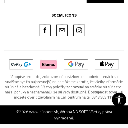
SOCIAL ICONS
V popise produktu, zobrazovaní obrázkov a samotných cenách sa
snažíme byť čo najpresnejší, no nemôžeme zaručiť, že všetky informácie
sú úplné a bezchybné. Všetky položky zobrazené na stránke sú súčasťou
našej ponuky a neznamenajú, že sú vždy dostupné. Dostupnosť tovaru si
môžete overiť zavolaním na Call centrum na tel 0948 909 111.
©2026
www.a3sport.sk
, Výroba
NB SOFT
. Všetky práva
vyhradené.