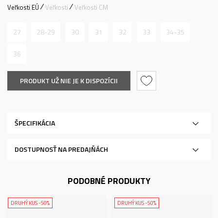
Veľkosti EÚ
Veľkosti
Veľkosti CM
27
28-29
30
31
32
33
34-35
36
PRODUKT UŽ NIE JE K DISPOZÍCII
ŠPECIFIKÁCIA
DOSTUPNOSŤ NA PREDAJŇÁCH
PODOBNÉ PRODUKTY
DRUHÝ KUS -50%
DRUHÝ KUS -50%