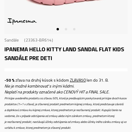
Sandále
23363-BR614
IPANEMA HELLO KITTY LAND SANDAL FLAT KIDS
SANDÁLE PRE DETI
-50 %
zľava na druhý kúsok s kódom
ZLAVA50
len do 31. 8.
Nie je možné kombinovať s inými kódmi.
Neplatí na produkty označené ako CENOVÝ HIT a FINAL SALE.
Pri kúpe uvedeného produktu so zľavou 50%, ktorá je predávajúcim poskytovaná pri kúpe dvoch kusov
produktov (1+1 v zľave), je zľavnený produkt predmetom kúpnej zmluvy, ktorá predstavuje závislú
a doplnkovú zmluvu ku kúpnej zmluve, ktorej predmetom je nezľavnený produkt. Kupujúci berie na
vedomie, že v prípade odstúpenia od zmluvy alebo iným zánikom zmluvy, predmetom ktorej
je nezľavnený produkt, nastávajú účinky odstúpenia od zmluvy alebo účinky iného zániku zmluvy aj vo
vzťahu k zmluve, ktorej predmetom je zľavený produkt.