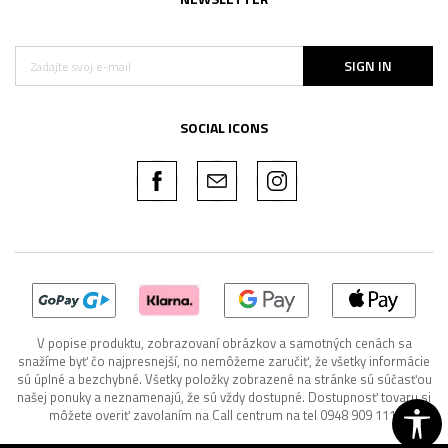
SIGN IN
SOCIAL ICONS
V popise produktu, zobrazovaní obrázkov a samotných cenách sa
snažíme byť čo najpresnejší, no nemôžeme zaručiť, že všetky informácie
sú úplné a bezchybné. Všetky položky zobrazené na stránke sú súčasťou
našej ponuky a neznamenajú, že sú vždy dostupné. Dostupnosť tovaru si
môžete overiť zavolaním na Call centrum na tel 0948 909 111.