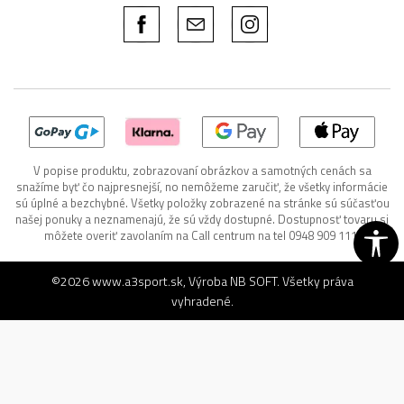
V popise produktu, zobrazovaní obrázkov a samotných cenách sa
snažíme byť čo najpresnejší, no nemôžeme zaručiť, že všetky informácie
sú úplné a bezchybné. Všetky položky zobrazené na stránke sú súčasťou
našej ponuky a neznamenajú, že sú vždy dostupné. Dostupnosť tovaru si
môžete overiť zavolaním na Call centrum na tel 0948 909 111.
©2026
www.a3sport.sk
, Výroba
NB SOFT
. Všetky práva
vyhradené.