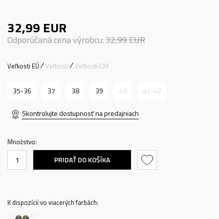
32,99
EUR
Odporúčaná cena výrobcu:
32,99
EUR
Veľkosti EÚ
Veľkosti
Veľkosti CM
35-36
37
38
39
40
41-42
Skontrolujte dostupnosť na predajniach
Množstvo:
PRIDAŤ DO KOŠÍKA
K dispozícii vo viacerých farbách: