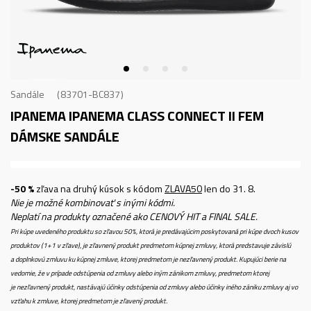
Sandále
83701-BC837
IPANEMA IPANEMA CLASS CONNECT II FEM
DÁMSKE SANDÁLE
-50 %
zľava na druhý kúsok s kódom
ZLAVA50
len do 31. 8.
Nie je možné kombinovať s inými kódmi.
Neplatí na produkty označené ako CENOVÝ HIT a FINAL SALE.
Pri kúpe uvedeného produktu so zľavou 50%, ktorá je predávajúcim poskytovaná pri kúpe dvoch kusov
produktov (1+1 v zľave), je zľavnený produkt predmetom kúpnej zmluvy, ktorá predstavuje závislú
a doplnkovú zmluvu ku kúpnej zmluve, ktorej predmetom je nezľavnený produkt. Kupujúci berie na
vedomie, že v prípade odstúpenia od zmluvy alebo iným zánikom zmluvy, predmetom ktorej
je nezľavnený produkt, nastávajú účinky odstúpenia od zmluvy alebo účinky iného zániku zmluvy aj vo
vzťahu k zmluve, ktorej predmetom je zľavený produkt.