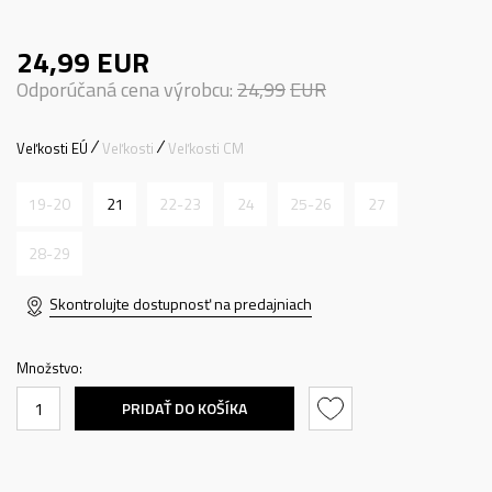
24,99
EUR
Odporúčaná cena výrobcu:
24,99
EUR
Veľkosti EÚ
Veľkosti
Veľkosti CM
19-20
21
22-23
24
25-26
27
28-29
Skontrolujte dostupnosť na predajniach
Množstvo:
PRIDAŤ DO KOŠÍKA