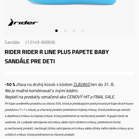
Sandále
12149-AX858
RIDER RIDER R LINE PLUS PAPETE BABY
SANDÁLE PRE DETI
-50 %
zľava na druhý kúsok s kódom
ZLAVA50
len do 31. 8.
Nie je možné kombinovať s inými kódmi.
Neplatí na produkty označené ako CENOVÝ HIT a FINAL SALE.
Pri kúpe uvedeného produktu so zľavou 50%, ktorá je predávajúcim poskytovaná pri kúpe dvoch kusov
produktov (1+1 v zľave), je zľavnený produkt predmetom kúpnej zmluvy, ktorá predstavuje závislú
a doplnkovú zmluvu ku kúpnej zmluve, ktorej predmetom je nezľavnený produkt. Kupujúci berie na
vedomie, že v prípade odstúpenia od zmluvy alebo iným zánikom zmluvy, predmetom ktorej
je nezľavnený produkt, nastávajú účinky odstúpenia od zmluvy alebo účinky iného zániku zmluvy aj vo
vzťahu k zmluve, ktorej predmetom je zľavený produkt.