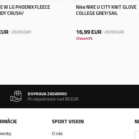
KE W LG PHOENIX FLEECE
Nike NIKE U CITY KNIT GLOVE
DY CRUSH/
COLLEGE GREY/SAIL
EUR
16,99
EUR
29,99
EUR
29,99
EUR
Zľava
43
%
DOPRAVA ZADARMO
Pri objednávke nad 80 EUR
ORMÁCIE
SPORT VISION
N
ienky
O nás