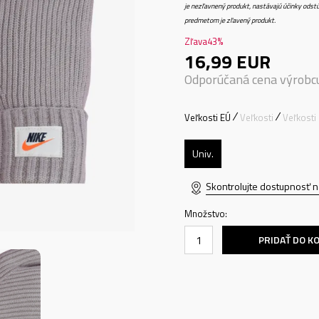
je nezľavnený produkt, nastávajú účinky odstú
predmetom je zľavený produkt.
Zľava
43
%
16,99
EUR
Odporúčaná cena výrobc
Veľkosti EÚ
Veľkosti
Veľkosti
Univ.
Skontrolujte dostupnosť n
Množstvo:
PRIDAŤ DO K