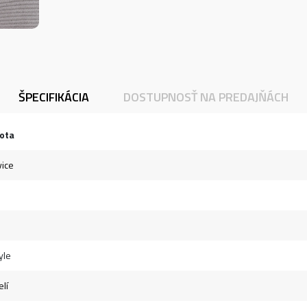
ŠPECIFIKÁCIA
DOSTUPNOSŤ NA PREDAJŇÁCH
ota
ice
yle
lí