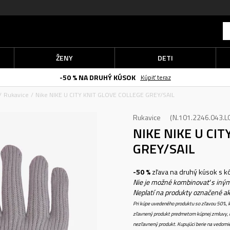
ŽENY
DETI
-50 % NA DRUHÝ KÚSOK
Kúpiť teraz
Rukavice
Nike NIKE U CITY KNIT GLOVE COLLEGE GREY/SAIL
Rukavice
N.101.2246.043.L
NIKE NIKE U CIT
GREY/SAIL
-50 %
zľava na druhý kúsok s 
Nie je možné kombinovať s iným
Neplatí na produkty označené a
Pri kúpe uvedeného produktu so zľavou 50%, k
zľavnený produkt predmetom kúpnej zmluvy, k
nezľavnený produkt. Kupujúci berie na vedomi