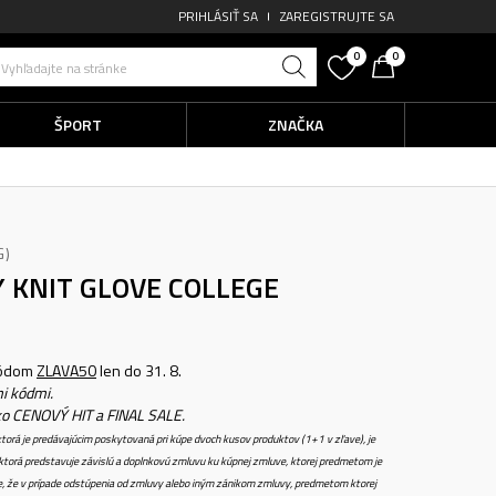
PRIHLÁSIŤ SA
ZAREGISTRUJTE SA
0
0
Vyhľadajte na stránke
ŠPORT
ZNAČKA
G
Y KNIT GLOVE COLLEGE
kódom
ZLAVA50
len do 31. 8.
i kódmi.
ko CENOVÝ HIT a FINAL SALE.
torá je predávajúcim poskytovaná pri kúpe dvoch kusov produktov (1+1 v zľave), je
torá predstavuje závislú a doplnkovú zmluvu ku kúpnej zmluve, ktorej predmetom je
e, že v prípade odstúpenia od zmluvy alebo iným zánikom zmluvy, predmetom ktorej