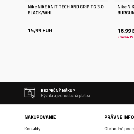
Nike NIKE KNIT TECH AND GRIP TG 3.0
Nike NI
BLACK/WHI
BURGUN
15,99
EUR
16,99
Zľava
43
%
BEZPEČNÝ NÁKUP
Rýchla a jednoduchá platba
NAKUPOVANIE
PRÁVNE INF
Kontakty
Obchodné podm