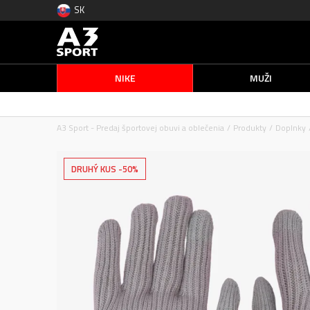
SK
NIKE
MUŽI
A3 Sport - Predaj športovej obuvi a oblečenia
Produkty
Doplnky
DRUHÝ KUS -50%