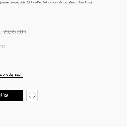
penia od zmluvy alebo účinky iného zániku zmluvy aj vo vzťahu k zmluve, ktorej
u:
29,99
EUR
 CM
a predajniach
OŠÍKA