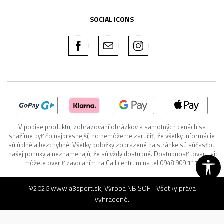
SOCIAL ICONS
V popise produktu, zobrazovaní obrázkov a samotných cenách sa
snažíme byť čo najpresnejší, no nemôžeme zaručiť, že všetky informácie
sú úplné a bezchybné. Všetky položky zobrazené na stránke sú súčasťou
našej ponuky a neznamenajú, že sú vždy dostupné. Dostupnosť tovaru si
môžete overiť zavolaním na Call centrum na tel 0948 909 111.
©2026
www.a3sport.sk
, Výroba
NB SOFT
. Všetky práva
vyhradené.