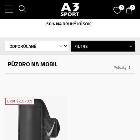
0
0
 DRUHÝ KÚSOK
SUPER VÝ
FILTRE
PÚZDRO NA MOBIL
Položky
1
DRUHÝ KUS -50%