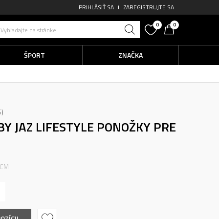
PRIHLÁSIŤ SA
ZAREGISTRUJTE SA
0
0
Vyhľadajte na stránke
ŠPORT
ZNAČKA
G
BY JAZ
LIFESTYLE PONOŽKY PRE
 CM
OZÍCII