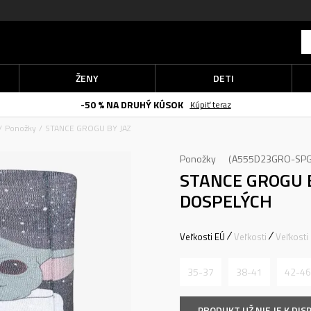
ŽENY
DETI
-50 % NA DRUHÝ KÚSOK
Kúpiť teraz
Ponožky
STANCE GROGU BY JAZ
Ponožky
A555D23GRO-SP
STANCE GROGU 
DOSPELÝCH
Veľkosti EÚ
Veľkosti
Veľkosti
35-37
38-41
42-46
PRODUKT UŽ NIE JE K DISP