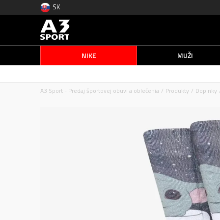
SK
NIKE
MUŽI
A3 Sport - Predaj športovej obuvi a oblečenia
Produkty
Doplnky