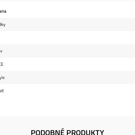
ota
žky
ex
CE
yle
lí
PODOBNÉ PRODUKTY