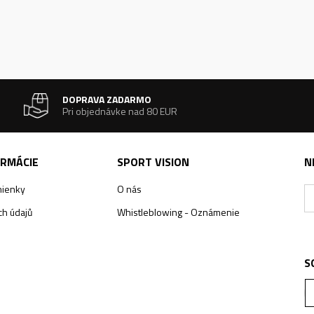
DOPRAVA ZADARMO
Pri objednávke nad 80 EUR
ORMÁCIE
SPORT VISION
N
ienky
O nás
h údajů
Whistleblowing - Oznámenie
S