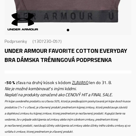
Podprsenky
1307230-057
UNDER ARMOUR FAVORITE COTTON EVERYDAY
BRA
DÁMSKA TRÉNINGOVÁ PODPRSENKA
-50 %
zľava na druhý kúsok s kódom
ZLAVA50
len do 31. 8.
Nie je možné kombinovať s inými kódmi.
Neplatí na produkty označené ako CENOVÝ HIT a FINAL SALE.
Pri kúpe uvedeného produktu so zľavou 50%, ktorá je predávajúcim poskytovaná pri kúpe dvoch kusov
produktov (1+1 v zľave), je zľavnený produkt predmetom kúpnej zmluvy, ktorá predstavuje závislú
a doplnkovú zmluvu ku kúpnej zmluve, ktorej predmetom je nezľavnený produkt. Kupujúci berie na
vedomie, že v prípade odstúpenia od zmluvy alebo iným zánikom zmluvy, predmetom ktorej
je nezľavnený produkt, nastávajú účinky odstúpenia od zmluvy alebo účinky iného zániku zmluvy aj vo
vzťahu k zmluve, ktorej predmetom je zľavený produkt.