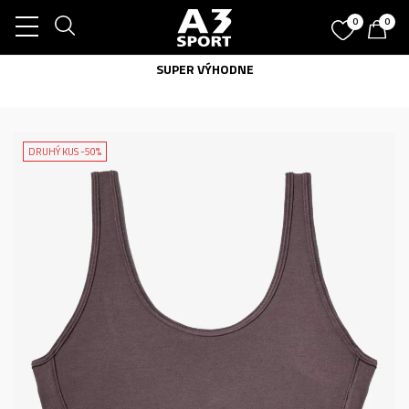
0
0
SUPER VÝHODNE
DRUHÝ KUS -50%