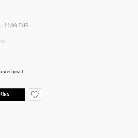
u:
11,99
EUR
 CM
a predajniach
OŠÍKA