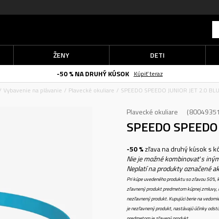
ŽENY
DETI
-50 % NA DRUHÝ KÚSOK
Kúpiť teraz
Vybavenie na plávanie
Plavecké okuliare
SPEEDO SPEEDO JUNIOR JET 2.0 B
Plavecké okuliare
8004935
SPEEDO SPEEDO 
-50 %
zľava na druhý kúsok s 
Nie je možné kombinovať s iným
Neplatí na produkty označené a
Pri kúpe uvedeného produktu so zľavou 50%, k
zľavnený produkt predmetom kúpnej zmluvy, k
nezľavnený produkt. Kupujúci berie na vedomi
je nezľavnený produkt, nastávajú účinky odstú
predmetom je zľavený produkt.