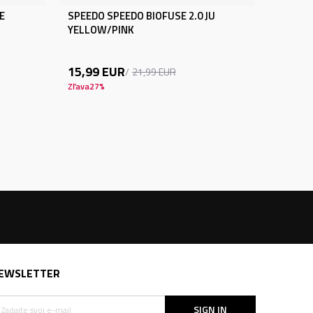
E
SPEEDO SPEEDO BIOFUSE 2.0 JU
YELLOW/PINK
15,99
EUR
21,99
EUR
Zľava
27
%
EWSLETTER
SIGN IN