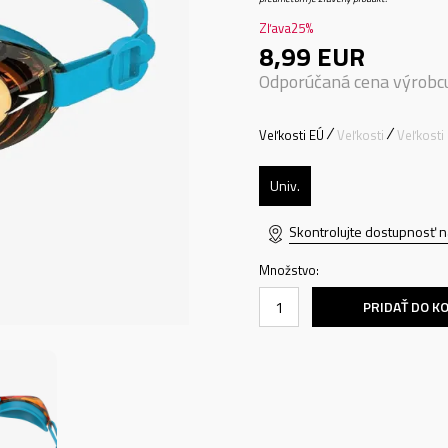
Zľava
25
%
8,99
EUR
Odporúčaná cena výrobc
Veľkosti EÚ
Veľkosti
Veľkosti
Univ.
Skontrolujte dostupnosť n
Množstvo:
PRIDAŤ DO K