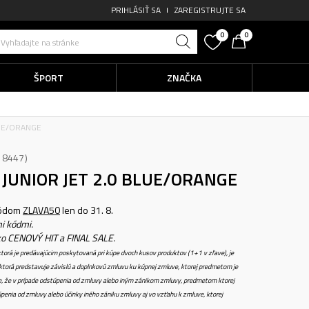
PRIHLÁSIŤ SA
ZAREGISTRUJTE SA
0
0
Vyhľadajte na stránke
ŠPORT
ZNAČKA
LUE/ORANGE
18447
JUNIOR JET 2.0 BLUE/ORANGE
kódom
ZLAVA50
len do 31. 8.
i kódmi.
ko CENOVÝ HIT a FINAL SALE.
torá je predávajúcim poskytovaná pri kúpe dvoch kusov produktov (1+1 v zľave), je
torá predstavuje závislú a doplnkovú zmluvu ku kúpnej zmluve, ktorej predmetom je
e, že v prípade odstúpenia od zmluvy alebo iným zánikom zmluvy, predmetom ktorej
penia od zmluvy alebo účinky iného zániku zmluvy aj vo vzťahu k zmluve, ktorej