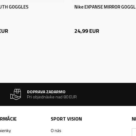
OUTH GOGGLES
Nike EXPANSE MIRROR GOGGL
EUR
24,99
EUR
DOPRAVA ZADARMO
Pri objednávke nad 80 EUR
ORMÁCIE
SPORT VISION
N
ienky
O nás