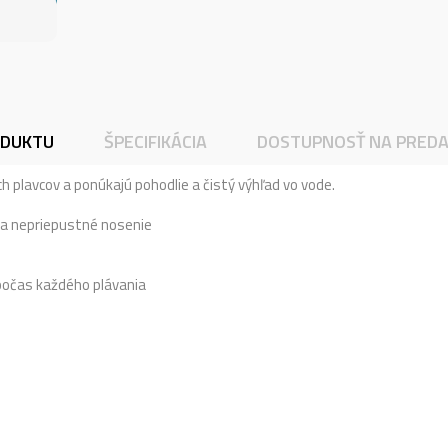
ODUKTU
ŠPECIFIKÁCIA
DOSTUPNOSŤ NA PREDA
h plavcov a ponúkajú pohodlie a čistý výhľad vo vode.
 a nepriepustné nosenie
 počas každého plávania