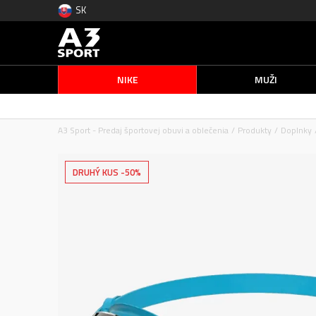
SK
NIKE
MUŽI
A3 Sport - Predaj športovej obuvi a oblečenia
Produkty
Doplnky
DRUHÝ KUS -50%