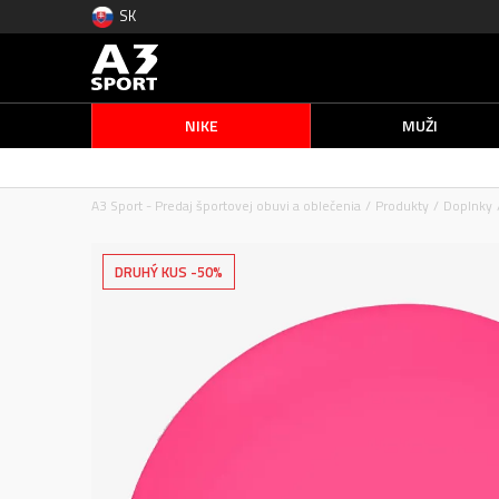
SK
NIKE
MUŽI
A3 Sport - Predaj športovej obuvi a oblečenia
Produkty
Doplnky
DRUHÝ KUS -50%