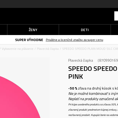
ŽENY
DETI
SUPER VÝHODNE
Privátne a licenčné značky za super cenu
Vybavenie na plávanie
Plavecká čiapka
SPEEDO SPEEDO PLAIN MOUD SILC CAP 
Plavecká čiapka
870990169
SPEEDO SPEEDO 
PINK
-50 %
zľava na druhý kúsok s 
Nie je možné kombinovať s iným
Neplatí na produkty označené a
Pri kúpe uvedeného produktu so zľavou 50%, k
zľavnený produkt predmetom kúpnej zmluvy, k
nezľavnený produkt. Kupujúci berie na vedomi