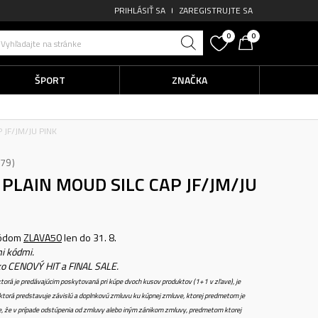
PRIHLÁSIŤ SA
ZAREGISTRUJTE SA
0
0
Vyhľadajte na stránke
ŠPORT
ZNAČKA
JF/JM/JU PINK
79
PLAIN MOUD SILC CAP JF/JM/JU
kódom
ZLAVA50
len do 31. 8.
i kódmi.
ko CENOVÝ HIT a FINAL SALE.
torá je predávajúcim poskytovaná pri kúpe dvoch kusov produktov (1+1 v zľave), je
torá predstavuje závislú a doplnkovú zmluvu ku kúpnej zmluve, ktorej predmetom je
e, že v prípade odstúpenia od zmluvy alebo iným zánikom zmluvy, predmetom ktorej