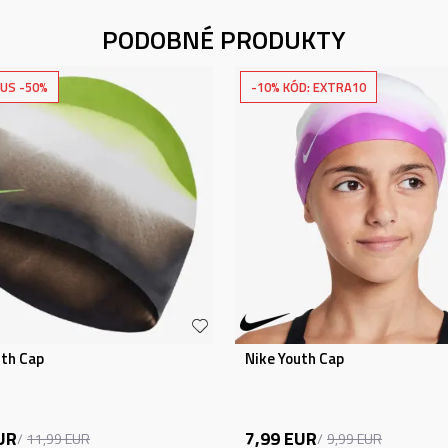
PODOBNÉ PRODUKTY
US -50%
-10% KÓD: EXTRA10
uth Cap
Nike Youth Cap
UR
7,99
EUR
11,99
EUR
9,99
EUR