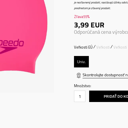
je nezľavnený produkt, nastávajú účinky odstú
predmetom je zľavený produkt.
Zľava
55
%
3,99
EUR
Odporúčaná cena výrobc
Veľkosti EÚ
Veľkosti
Veľkosti
Univ.
Skontrolujte dostupnosť n
Množstvo:
PRIDAŤ DO K