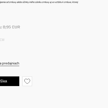
penia od zmluvy alebo účinky iného zániku zmluvy aj vo vzťahu k zmluve, ktorej
u:
8,95
EUR
 CM
a predajniach
OŠÍKA