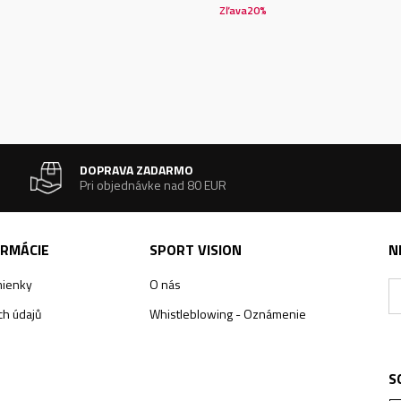
Zľava
20
%
DOPRAVA ZADARMO
Pri objednávke nad 80 EUR
ORMÁCIE
SPORT VISION
N
ienky
O nás
h údajů
Whistleblowing - Oznámenie
S