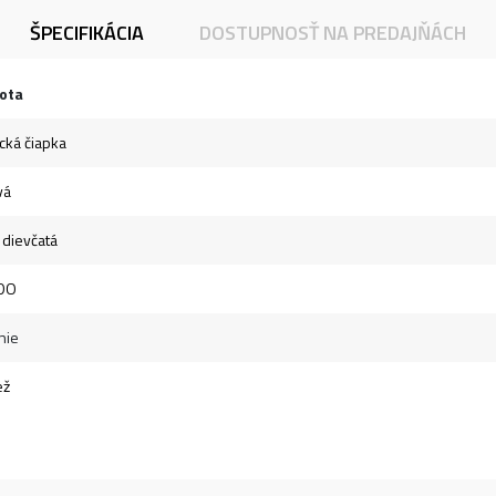
ŠPECIFIKÁCIA
DOSTUPNOSŤ NA PREDAJŇÁCH
ota
cká čiapka
vá
- dievčatá
DO
nie
ež