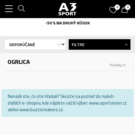
0
0
-50 % NA DRUHÝ KÚSOK
FILTRE
OGRLICA
Položky
0
Nenašli ste, čo ste hľadali? Skúste sa pozrieť do našich
ďalších e-shopov, kde nájdete väčší výber: www.sportvision.cz
alebo www.buzzsneakers.cz