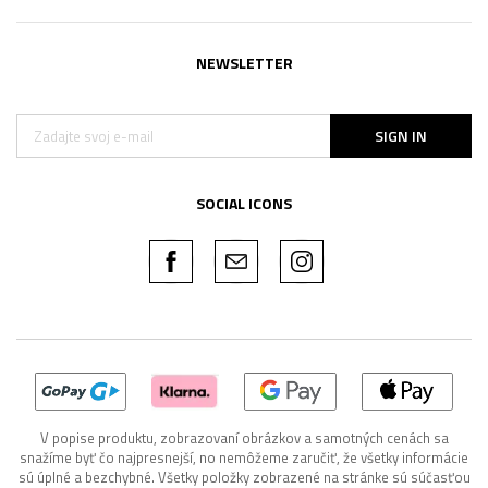
NEWSLETTER
SIGN IN
SOCIAL ICONS
V popise produktu, zobrazovaní obrázkov a samotných cenách sa
snažíme byť čo najpresnejší, no nemôžeme zaručiť, že všetky informácie
sú úplné a bezchybné. Všetky položky zobrazené na stránke sú súčasťou