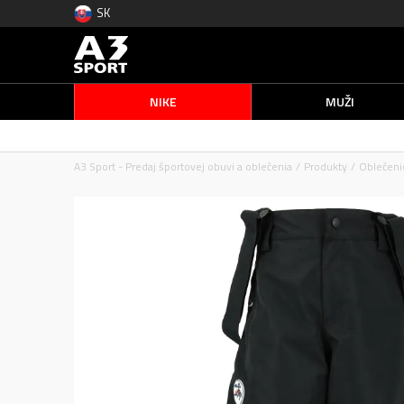
SK
NIKE
MUŽI
A3 Sport - Predaj športovej obuvi a oblečenia
Produkty
Oblečeni