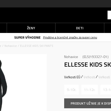
ŽENY
DETI
SUPER VÝHODNE
Privátne a licenčné značky za super cenu
e
Nohavice
ELLESSE KIDS SKI PANTS
Nohavice
ELSJ193327-01
ELLESSE KIDS S
Veľkosti EÚ
Veľkosti
Veľkosti
9-10r.
11-12r.
13-1
PRODUKT UŽ NIE JE K DISP