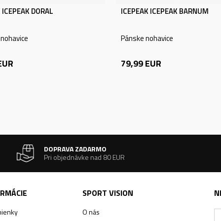
 ICEPEAK DORAL
ICEPEAK ICEPEAK BARNUM
nohavice
Pánske nohavice
EUR
79,99
EUR
DOPRAVA ZADARMO
Pri objednávke nad 80 EUR
ORMÁCIE
SPORT VISION
N
ienky
O nás