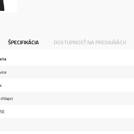
ŠPECIFIKÁCIA
DOSTUPNOSŤ NA PREDAJŇÁCH
ota
vice
a
 chlapci
SSE