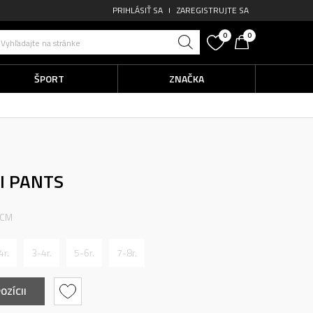
PRIHLÁSIŤ SA
ZAREGISTRUJTE SA
0
0
Vyhľadajte na stránke
ŠPORT
ZNAČKA
KI PANTS
 CM
4r.
3-4r.
5-6r.
7-8r.
OZÍCII