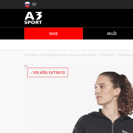
SK
NIKE
MUŽI
A3 Sport - Predaj športovej obuvi a oblečenia
Produkty
Oblečeni
-10% KÓD: EXTRA10