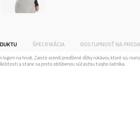
ODUKTU
ŠPECIFIKÁCIA
DOSTUPNOSŤ NA PREDA
logom na hrudi. Zaiste oceníš predĺžené dĺžky rukávov, ktoré sú, rov
íležitosti a stane sa preto obľúbenou súčasťou tvojho šatníka.