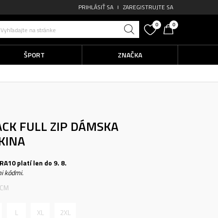
PRIHLÁSIŤ SA
ZAREGISTRUJTE SA
0
0
Vyhľadajte na stránke
ŠPORT
ZNAČKA
CK FULL ZIP
DÁMSKA
KINA
A10 platí len do 9. 8.
i kódmi.
 CM
L
XL
2XL