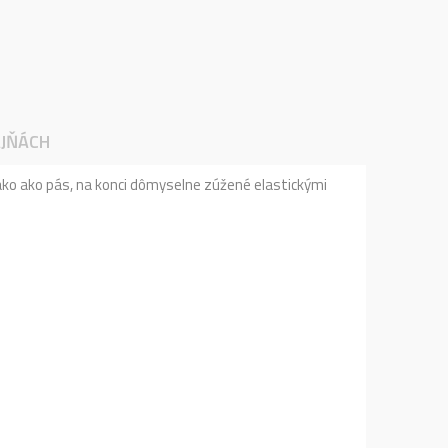
JŇÁCH
nako ako pás, na konci dômyselne zúžené elastickými