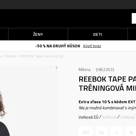
ŽENY
DETI
-50 % NA DRUHÝ KÚSOK
Kúpiť teraz
e
Mikina
REEBOK Tape Pack Full Zip
Mikina
HB2263
REEBOK TAPE PA
TRÉNINGOVÁ MI
Extra zľava 10 % s kódom EXTR
Nie je možné kombinovať s iným
Veľkosti EÚ
Veľkosti
Veľkosti
2XS
XS
S
M