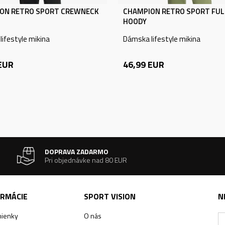
ON RETRO SPORT CREWNECK
CHAMPION RETRO SPORT FULL
HOODY
ifestyle mikina
Dámska lifestyle mikina
EUR
46,99
EUR
DOPRAVA ZADARMO
Pri objednávke nad 80 EUR
ORMÁCIE
SPORT VISION
N
ienky
O nás