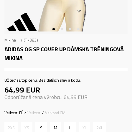
Mikina
KT7083
ADIDAS OG SP COVER UP
DÁMSKA TRÉNINGOVÁ
MIKINA
Už teď za top cenu. Bez dalších slev a kódů.
64,99
EUR
Odporúčaná cena výrobcu:
64,99
EUR
Veľkosti EÚ
Veľkosti
Veľkosti CM
2XS
XS
S
M
L
XL
2XL