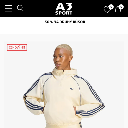
0
0
-50 % NA DRUHÝ KÚSOK
CENOVÝ HIT