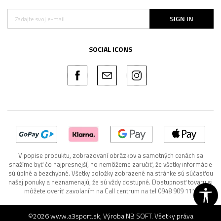
SIGN IN
SOCIAL ICONS
V popise produktu, zobrazovaní obrázkov a samotných cenách sa
snažíme byť čo najpresnejší, no nemôžeme zaručiť, že všetky informácie
sú úplné a bezchybné. Všetky položky zobrazené na stránke sú súčasťou
našej ponuky a neznamenajú, že sú vždy dostupné. Dostupnosť tovaru si
môžete overiť zavolaním na Call centrum na tel 0948 909 111.
©2026
www.a3sport.sk
, Výroba
NB SOFT
. Všetky práva