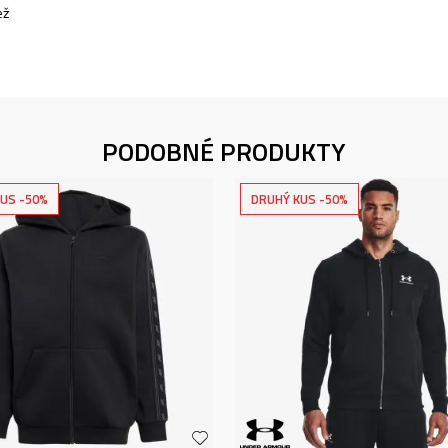
ež
PODOBNÉ PRODUKTY
US -50%
DRUHÝ KUS -50%