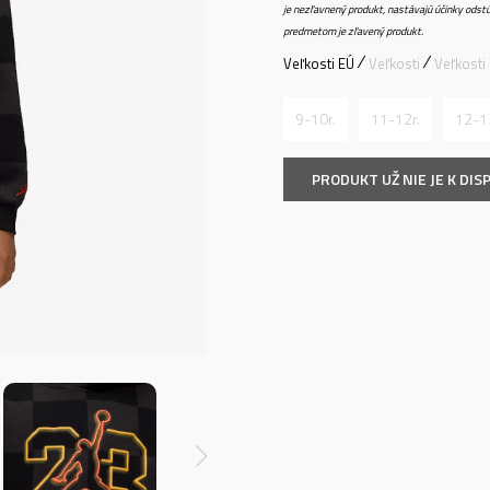
je nezľavnený produkt, nastávajú účinky odstú
predmetom je zľavený produkt.
Veľkosti EÚ
Veľkosti
Veľkosti
9-10r.
11-12r.
12-1
PRODUKT UŽ NIE JE K DISP