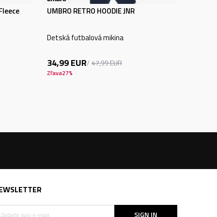
Fleece
UMBRO RETRO HOODIE JNR
Detská futbalová mikina
34,99
EUR
47,99
EUR
Zľava
27
%
EWSLETTER
SIGN IN