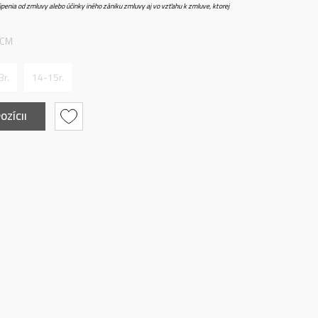
penia od zmluvy alebo účinky iného zániku zmluvy aj vo vzťahu k zmluve, ktorej
 CM
3r.
14-15r.
OZÍCII