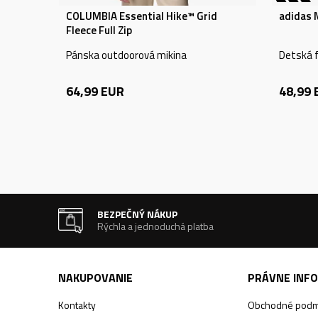
COLUMBIA Essential Hike™ Grid
adidas 
Fleece Full Zip
Pánska outdoorová mikina
Detská f
64,99
EUR
48,99
BEZPEČNÝ NÁKUP
Rýchla a jednoduchá platba
NAKUPOVANIE
PRÁVNE INF
Kontakty
Obchodné podm