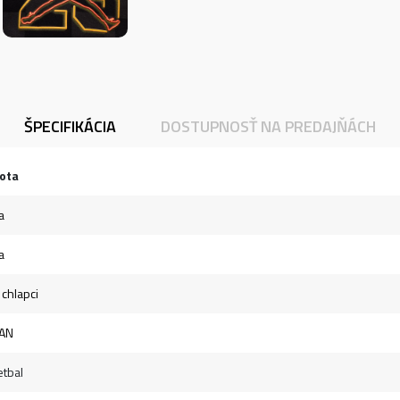
ŠPECIFIKÁCIA
DOSTUPNOSŤ NA PREDAJŇÁCH
ota
a
a
 chlapci
AN
tbal