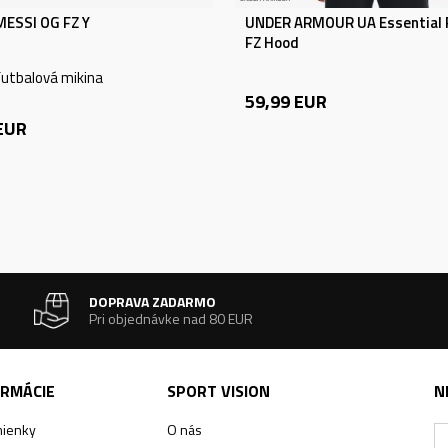
MESSI OG FZ Y
UNDER ARMOUR UA Essential 
FZ Hood
utbalová mikina
59,99
EUR
EUR
DOPRAVA ZADARMO
Pri objednávke nad 80 EUR
ORMÁCIE
SPORT VISION
N
ienky
O nás