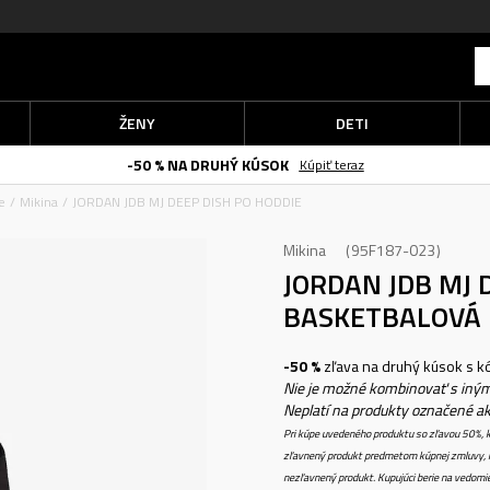
ŽENY
DETI
-50 % NA DRUHÝ KÚSOK
Kúpiť teraz
e
Mikina
JORDAN JDB MJ DEEP DISH PO HODDIE
Mikina
95F187-023
JORDAN JDB MJ 
BASKETBALOVÁ 
-50 %
zľava na druhý kúsok s 
Nie je možné kombinovať s iným
Neplatí na produkty označené a
Pri kúpe uvedeného produktu so zľavou 50%, k
zľavnený produkt predmetom kúpnej zmluvy, k
nezľavnený produkt. Kupujúci berie na vedomi