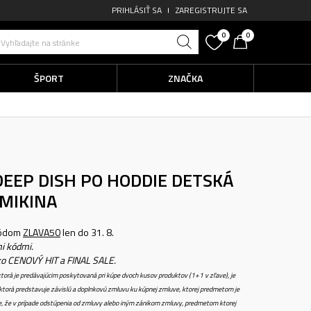
PRIHLÁSIŤ SA
ZAREGISTRUJTE SA
0
0
Vyhľadajte na stránke
ŠPORT
ZNAČKA
DEEP DISH PO HODDIE
DETSKÁ
MIKINA
kódom
ZLAVA50
len do 31. 8.
i kódmi.
ko CENOVÝ HIT a FINAL SALE.
torá je predávajúcim poskytovaná pri kúpe dvoch kusov produktov (1+1 v zľave), je
torá predstavuje závislú a doplnkovú zmluvu ku kúpnej zmluve, ktorej predmetom je
e, že v prípade odstúpenia od zmluvy alebo iným zánikom zmluvy, predmetom ktorej