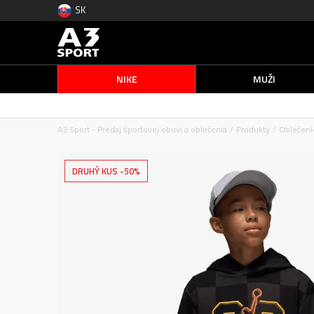
SK
NIKE
MUŽI
A3 Sport - Predaj športovej obuvi a oblečenia
Produkty
Oblečeni
DRUHÝ KUS -50%