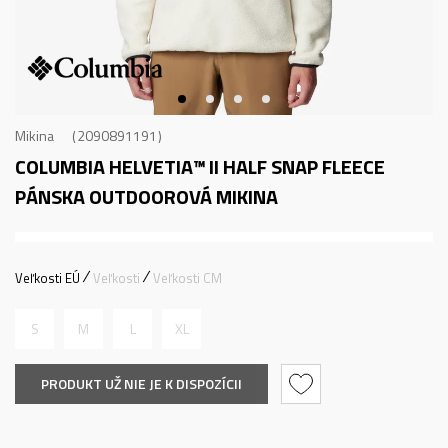
Mikina
2090891191
COLUMBIA HELVETIA™ II HALF SNAP FLEECE
PÁNSKA OUTDOOROVÁ MIKINA
Veľkosti EÚ
Veľkosti
Veľkosti CM
S
M
L
XL
PRODUKT UŽ NIE JE K DISPOZÍCII