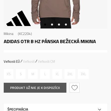
Mikina
KC2204
ADIDAS OTR B HZ
PÁNSKA BEŽECKÁ MIKINA
Veľkosti EÚ
Veľkosti
Veľkosti CM
XS
S
M
L
XL
2XL
3XL
PRODUKT UŽ NIE JE K DISPOZÍCII
ŠPECIFIKÁCIA