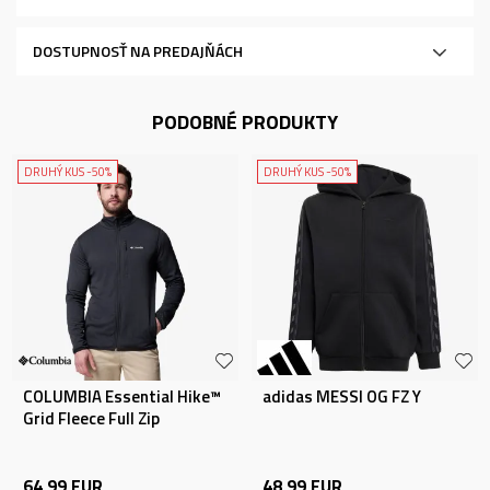
DOSTUPNOSŤ NA PREDAJŇÁCH
PODOBNÉ PRODUKTY
DRUHÝ KUS -50%
DRUHÝ KUS -50%
COLUMBIA Essential Hike™
adidas MESSI OG FZ Y
Grid Fleece Full Zip
64,99
EUR
48,99
EUR