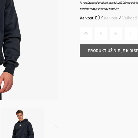
je nezľavnený produkt, nastávajú účinky odstú
predmetom je zľavený produkt.
Veľkosti EÚ
Veľkosti
Veľkosti
XS
S
M
L
PRODUKT UŽ NIE JE K DISP