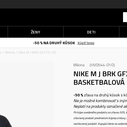
ŽENY
DETI
-50 % NA DRUHÝ KÚSOK
Kúpiť teraz
e
Mikina
Nike M J BRK GFX PO HD
Mikina
HV0544-010
NIKE M J BRK G
BASKETBALOVÁ 
-50 %
zľava na druhý kúsok s 
Nie je možné kombinovať s iným
Neplatí na produkty označené a
Pri kúpe uvedeného produktu so zľavou 50%, k
zľavnený produkt predmetom kúpnej zmluvy, k
nezľavnený produkt. Kupujúci berie na vedomi