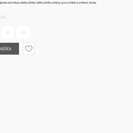
penia od zmluvy alebo účinky iného zániku zmluvy aj vo vzťahu k zmluve, ktorej
 CM
XL
2XL
OZÍCII