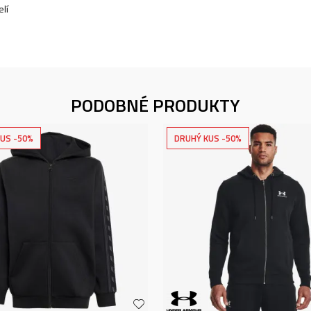
lí
PODOBNÉ PRODUKTY
US -50%
DRUHÝ KUS -50%