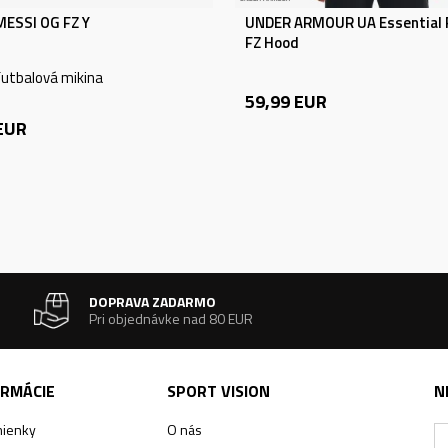
MESSI OG FZ Y
UNDER ARMOUR UA Essential 
FZ Hood
utbalová mikina
59,99
EUR
EUR
DOPRAVA ZADARMO
Pri objednávke nad 80 EUR
ORMÁCIE
SPORT VISION
N
ienky
O nás