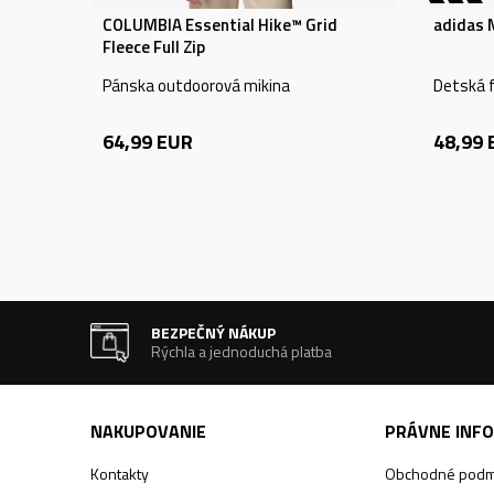
COLUMBIA Essential Hike™ Grid
adidas 
Fleece Full Zip
Pánska outdoorová mikina
Detská f
64,99
EUR
48,99
BEZPEČNÝ NÁKUP
Rýchla a jednoduchá platba
NAKUPOVANIE
PRÁVNE INF
Kontakty
Obchodné podm