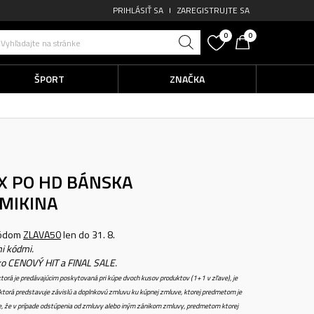
PRIHLÁSIŤ SA
ZAREGISTRUJTE SA
0
0
Vyhľadajte na stránke
ŠPORT
ZNAČKA
FX PO HD
BÁNSKA
MIKINA
kódom
ZLAVA50
len do 31. 8.
i kódmi.
ko CENOVÝ HIT a FINAL SALE.
torá je predávajúcim poskytovaná pri kúpe dvoch kusov produktov (1+1 v zľave), je
torá predstavuje závislú a doplnkovú zmluvu ku kúpnej zmluve, ktorej predmetom je
e, že v prípade odstúpenia od zmluvy alebo iným zánikom zmluvy, predmetom ktorej