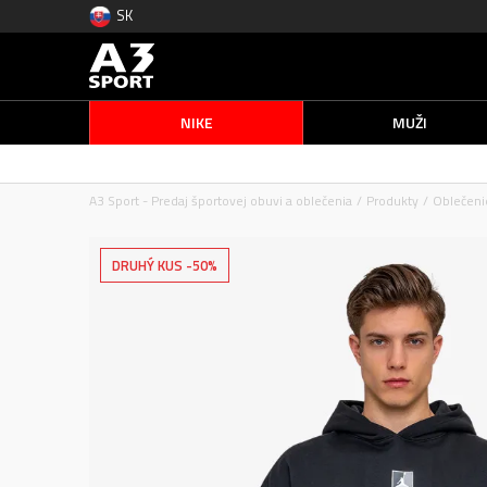
SK
NIKE
MUŽI
A3 Sport - Predaj športovej obuvi a oblečenia
Produkty
Oblečeni
DRUHÝ KUS -50%