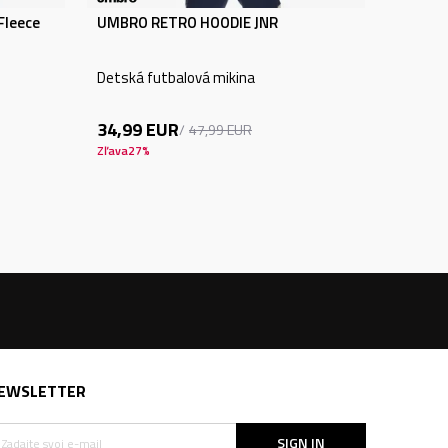
Fleece
UMBRO RETRO HOODIE JNR
Detská futbalová mikina
34,99
EUR
47,99
EUR
Zľava
27
%
EWSLETTER
SIGN IN