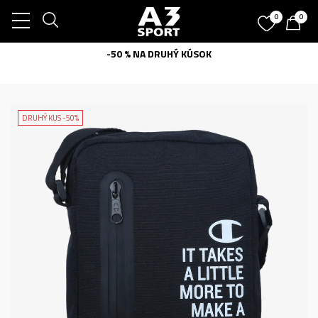
0
0
-50 % NA DRUHÝ KÚSOK
DRUHÝ KUS -50%