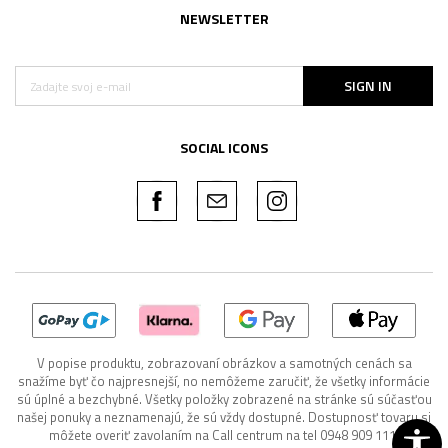
NEWSLETTER
SIGN IN
SOCIAL ICONS
V popise produktu, zobrazovaní obrázkov a samotných cenách sa
snažíme byť čo najpresnejší, no nemôžeme zaručiť, že všetky informácie
sú úplné a bezchybné. Všetky položky zobrazené na stránke sú súčasťou
našej ponuky a neznamenajú, že sú vždy dostupné. Dostupnosť tovaru si
môžete overiť zavolaním na Call centrum na tel 0948 909 111.