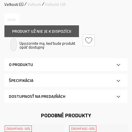
Veľkosti EÚ
Veľkosti
Veľkosti CM
Univ.
PRODUKT UŽ NIE JE K DISPOZÍCII
Upozornite ma, keď bude produkt
opäť dostupný
O PRODUKTU
ŠPECIFIKÁCIA
DOSTUPNOSŤ NA PREDAJŇÁCH
PODOBNÉ PRODUKTY
DRUHÝ KUS -50%
DRUHÝ KUS -50%