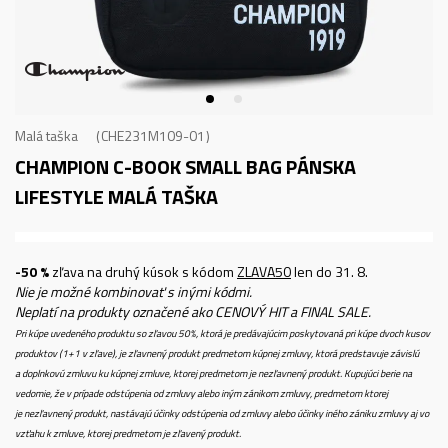
Malá taška
CHE231M109-01
CHAMPION C-BOOK SMALL BAG
PÁNSKA
LIFESTYLE MALÁ TAŠKA
-50 %
zľava na druhý kúsok s kódom
ZLAVA50
len do 31. 8.
Nie je možné kombinovať s inými kódmi.
Neplatí na produkty označené ako CENOVÝ HIT a FINAL SALE.
Pri kúpe uvedeného produktu so zľavou 50%, ktorá je predávajúcim poskytovaná pri kúpe dvoch kusov
produktov (1+1 v zľave), je zľavnený produkt predmetom kúpnej zmluvy, ktorá predstavuje závislú
a doplnkovú zmluvu ku kúpnej zmluve, ktorej predmetom je nezľavnený produkt. Kupujúci berie na
vedomie, že v prípade odstúpenia od zmluvy alebo iným zánikom zmluvy, predmetom ktorej
je nezľavnený produkt, nastávajú účinky odstúpenia od zmluvy alebo účinky iného zániku zmluvy aj vo
vzťahu k zmluve, ktorej predmetom je zľavený produkt.