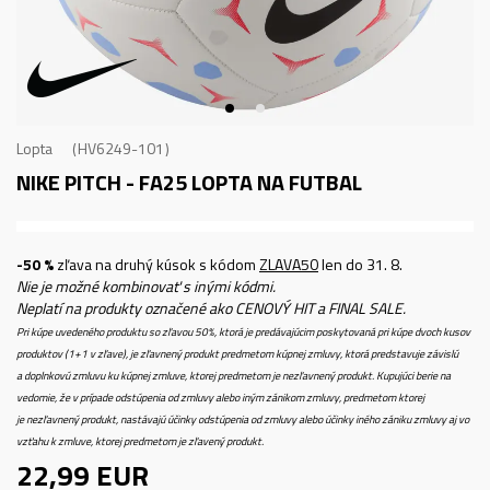
Lopta
HV6249-101
NIKE PITCH - FA25
LOPTA NA FUTBAL
-50 %
zľava na druhý kúsok s kódom
ZLAVA50
len do 31. 8.
Nie je možné kombinovať s inými kódmi.
Neplatí na produkty označené ako CENOVÝ HIT a FINAL SALE.
Pri kúpe uvedeného produktu so zľavou 50%, ktorá je predávajúcim poskytovaná pri kúpe dvoch kusov
produktov (1+1 v zľave), je zľavnený produkt predmetom kúpnej zmluvy, ktorá predstavuje závislú
a doplnkovú zmluvu ku kúpnej zmluve, ktorej predmetom je nezľavnený produkt. Kupujúci berie na
vedomie, že v prípade odstúpenia od zmluvy alebo iným zánikom zmluvy, predmetom ktorej
je nezľavnený produkt, nastávajú účinky odstúpenia od zmluvy alebo účinky iného zániku zmluvy aj vo
vzťahu k zmluve, ktorej predmetom je zľavený produkt.
22,99
EUR