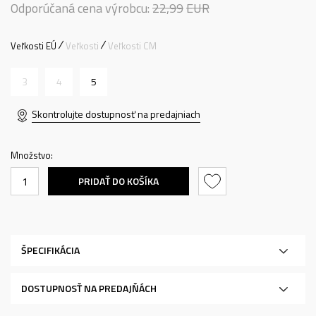
Odporúčaná cena výrobcu:
22,99
EUR
Veľkosti EÚ
Veľkosti
Veľkosti CM
3
4
5
Skontrolujte dostupnosť na predajniach
Množstvo:
PRIDAŤ DO KOŠÍKA
ŠPECIFIKÁCIA
DOSTUPNOSŤ NA PREDAJŇÁCH