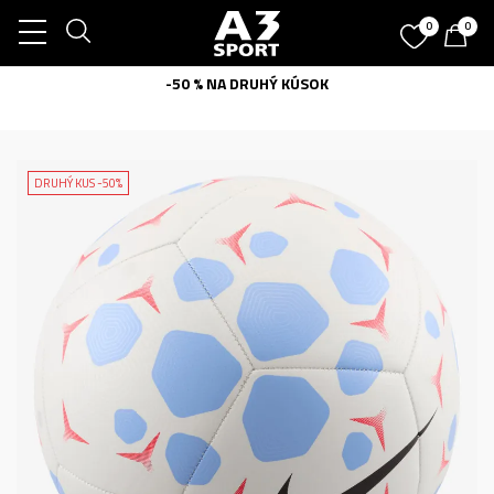
0
0
-50 % NA DRUHÝ KÚSOK
DRUHÝ KUS -50%