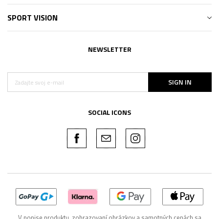
SPORT VISION
NEWSLETTER
SIGN IN
SOCIAL ICONS
V popise produktu, zobrazovaní obrázkov a samotných cenách sa