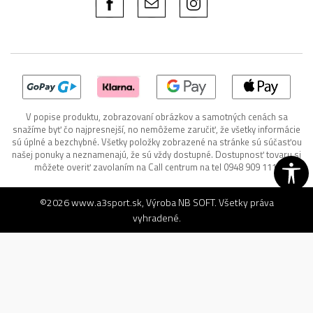
V popise produktu, zobrazovaní obrázkov a samotných cenách sa
snažíme byť čo najpresnejší, no nemôžeme zaručiť, že všetky informácie
sú úplné a bezchybné. Všetky položky zobrazené na stránke sú súčasťou
našej ponuky a neznamenajú, že sú vždy dostupné. Dostupnosť tovaru si
môžete overiť zavolaním na Call centrum na tel 0948 909 111.
©2026
www.a3sport.sk
, Výroba
NB SOFT
. Všetky práva
vyhradené.