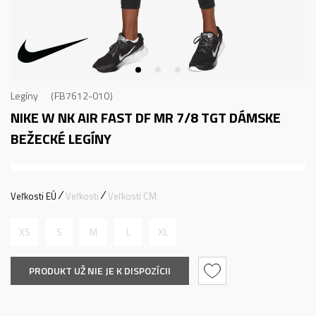
Legíny
FB7612-010
NIKE W NK AIR FAST DF MR 7/8 TGT
DÁMSKE
BEŽECKÉ LEGÍNY
Veľkosti EÚ
Veľkosti
Veľkosti CM
XS
S
M
L
XL
PRODUKT UŽ NIE JE K DISPOZÍCII