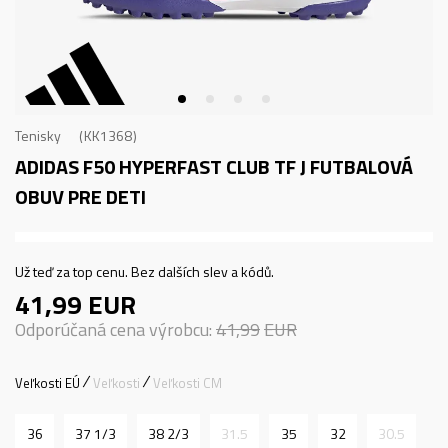
Tenisky
KK1368
ADIDAS F50 HYPERFAST CLUB TF J
FUTBALOVÁ
OBUV PRE DETI
Už teď za top cenu. Bez dalších slev a kódů.
41,99
EUR
Odporúčaná cena výrobcu:
41,99
EUR
Veľkosti EÚ
Veľkosti
Veľkosti CM
36
37 1/3
38 2/3
31.5
35
32
30.5