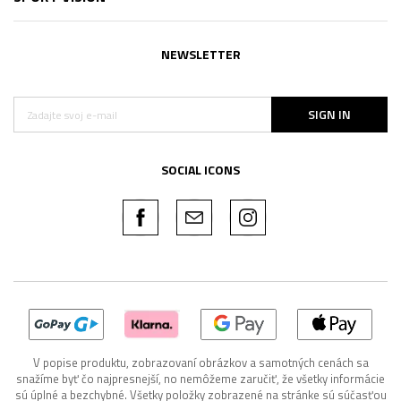
NEWSLETTER
SIGN IN
SOCIAL ICONS
V popise produktu, zobrazovaní obrázkov a samotných cenách sa
snažíme byť čo najpresnejší, no nemôžeme zaručiť, že všetky informácie
sú úplné a bezchybné. Všetky položky zobrazené na stránke sú súčasťou