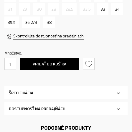
31
29
30
28
28.5
33.5
33
34
35.5
36 2/3
38
Skontrolujte dostupnosť na predajniach
Množstvo:
PRIDAŤ DO KOŠÍKA
ŠPECIFIKÁCIA
DOSTUPNOSŤ NA PREDAJŇÁCH
PODOBNÉ PRODUKTY