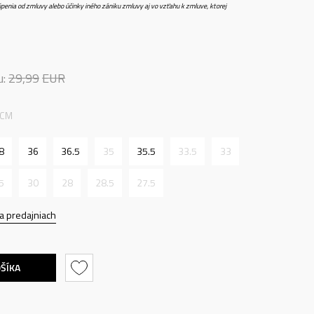
penia od zmluvy alebo účinky iného zániku zmluvy aj vo vzťahu k zmluve, ktorej
u:
29,99
EUR
 CM
8
36
36.5
35
35.5
33.5
33
5
30
28
28.5
27.5
a predajniach
OŠÍKA