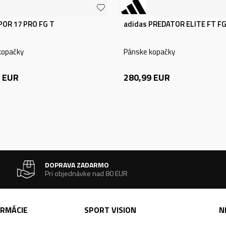
POR 17 PRO FG T
adidas PREDATOR ELITE FT F
kopačky
Pánske kopačky
EUR
280,99
EUR
DOPRAVA ZADARMO
Pri objednávke nad 80 EUR
ORMÁCIE
SPORT VISION
N