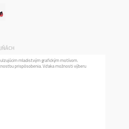
JŇÁCH
s pulzujúcim mladistvým grafickým motívom.
možnosťou prispôsobenia. Vďaka možnosti výberu