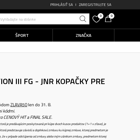
PRIHLÁSIŤ SA
ZAREGISTRUJTE SA
0
0
Vyhľadajte na stránke
ŠPORT
ZNAČKA
N III FG - JNR
KOPAČKY PRE
kódom
ZLAVA50
len do 31. 8.
i kódmi.
ko CENOVÝ HIT a FINAL SALE.
torá je predávajúcim poskytovaná pri kúpe dvoch kusov produktov (1+1 v zľave), je
torá predstavuje závislú a doplnkovú zmluvu ku kúpnej zmluve, ktorej predmetom je
e, že v prípade odstúpenia od zmluvy alebo iným zánikom zmluvy, predmetom ktorej