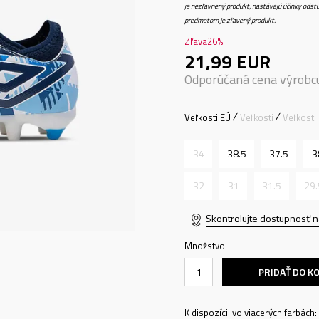
je nezľavnený produkt, nastávajú účinky odstú
predmetom je zľavený produkt.
Zľava
26
%
21,99
EUR
Odporúčaná cena výrobc
Veľkosti EÚ
Veľkosti
Veľkosti
34
38.5
37.5
3
32
31
31.5
29.
Skontrolujte dostupnosť n
Množstvo:
PRIDAŤ DO K
K dispozícii vo viacerých farbách: