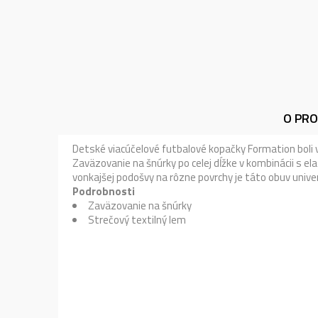
O PR
Detské viacúčelové futbalové kopačky Formation boli 
Zaväzovanie na šnúrky po celej dĺžke v kombinácii s 
vonkajšej podošvy na rôzne povrchy je táto obuv univer
Podrobnosti
Zaväzovanie na šnúrky
Strečový textilný lem