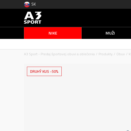
SK
NIKE
MUŽI
A3 Sport - Predaj športovej obuvi a oblečenia
Produkty
Obuv
K
DRUHÝ KUS -50%