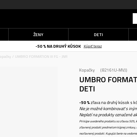
ŽENY
DETI
-50 % NA DRUHÝ KÚSOK
Kúpiť teraz
opačky
UMBRO FORMATION III FG - JNR
Kopačky
82161U-MVJ
UMBRO FORMATIO
DETI
-50 %
zľava na druhý kúsok s 
Nie je možné kombinovať s iným
Neplatí na produkty označené a
Pri kúpe uvedeného produktu so zľavou 50%, k
zľavnený produkt predmetom kúpnej zmluvy, k
nezľavnený produkt. Kupujúci berie na vedomi