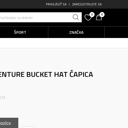
PRIHLÁSIŤ SA
ZAREGISTRUJTE SA
0
0
Vyhľadajte na stránke
ŠPORT
ZNAČKA
ENTURE BUCKET HAT
ČAPICA
 CM
OZÍCII