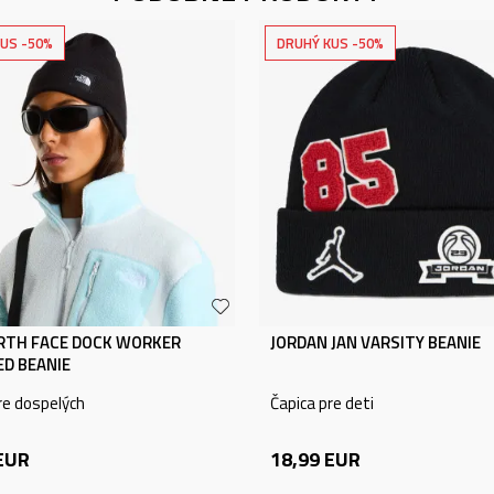
US -50%
DRUHÝ KUS -50%
RTH FACE DOCK WORKER
JORDAN JAN VARSITY BEANIE
ED BEANIE
re dospelých
Čapica pre deti
EUR
18,99
EUR