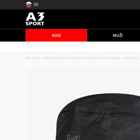
SK
NIKE
MUŽI
A3 Sport - Predaj športovej obuvi a oblečenia
Produkty
Doplnky