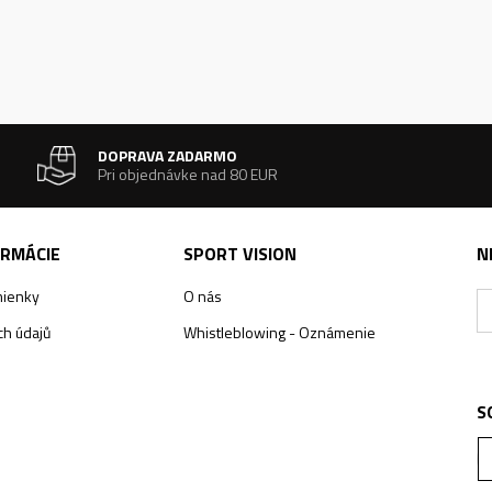
DOPRAVA ZADARMO
Pri objednávke nad 80 EUR
ORMÁCIE
SPORT VISION
N
ienky
O nás
h údajů
Whistleblowing - Oznámenie
S