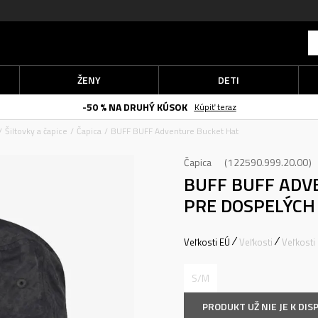
ŽENY
DETI
-50 % NA DRUHÝ KÚSOK
Kúpiť teraz
Šiltovky a čapice
Čapica
BUFF BUFF Adventure Bucket Hat
Čapica
122590.999.20.00
BUFF BUFF ADV
PRE DOSPELÝCH
Veľkosti EÚ
Veľkosti
Veľkosti
S/M
PRODUKT UŽ NIE JE K DISP