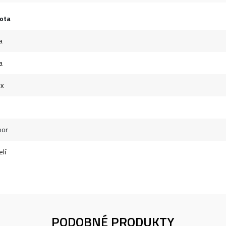
ota
a
a
ex
oor
lí
PODOBNÉ PRODUKTY