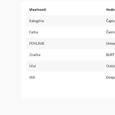
Vlastnosti
Hodn
Kategória
Čapic
Farba
Čiern
POHLAVIE
Unis
Značka
BUFF
Účel
Outd
VEK
Dospe