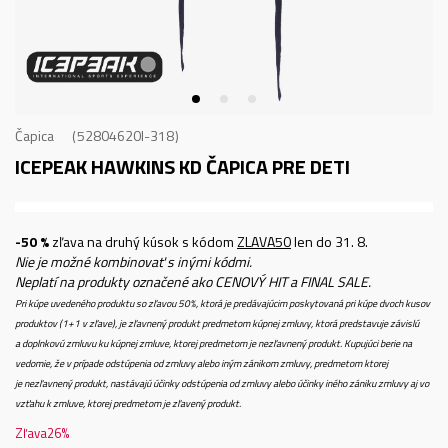
Čapica
52804620I-318
ICEPEAK HAWKINS KD
ČAPICA PRE DETI
-50 %
zľava na druhý kúsok s kódom
ZLAVA50
len do 31. 8.
Nie je možné kombinovať s inými kódmi.
Neplatí na produkty označené ako CENOVÝ HIT a FINAL SALE.
Pri kúpe uvedeného produktu so zľavou 50%, ktorá je predávajúcim poskytovaná pri kúpe dvoch kusov
produktov (1+1 v zľave), je zľavnený produkt predmetom kúpnej zmluvy, ktorá predstavuje závislú
a doplnkovú zmluvu ku kúpnej zmluve, ktorej predmetom je nezľavnený produkt. Kupujúci berie na
vedomie, že v prípade odstúpenia od zmluvy alebo iným zánikom zmluvy, predmetom ktorej
je nezľavnený produkt, nastávajú účinky odstúpenia od zmluvy alebo účinky iného zániku zmluvy aj vo
vzťahu k zmluve, ktorej predmetom je zľavený produkt.
Zľava
26
%