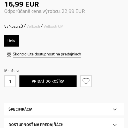
16,99
EUR
Odporúčaná cena výrobcu:
22,99
EUR
Veľkosti EÚ
Veľkosti
Veľkosti CM
Univ.
Skontrolujte dostupnosť na predajniach
Množstvo:
PRIDAŤ DO KOŠÍKA
ŠPECIFIKÁCIA
DOSTUPNOSŤ NA PREDAJŇÁCH