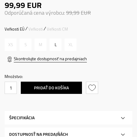
99,99
EUR
Odporúčaná cena výrobcu:
99,99
EUR
Veľkosti EÚ
Veľkosti
Veľkosti CM
XS
S
M
L
XL
Skontrolujte dostupnosť na predajniach
Množstvo:
PRIDAŤ DO KOŠÍKA
ŠPECIFIKÁCIA
DOSTUPNOSŤ NA PREDAJŇÁCH