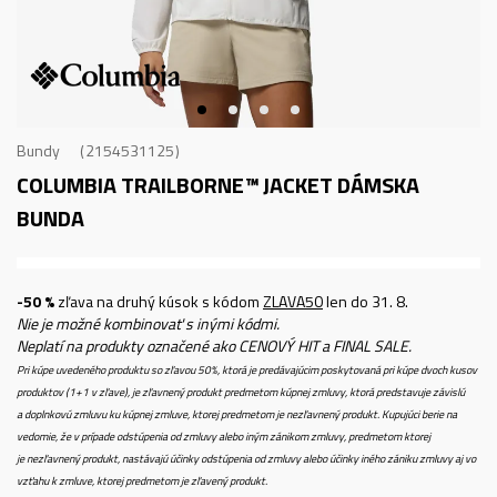
Bundy
2154531125
COLUMBIA TRAILBORNE™ JACKET
DÁMSKA
BUNDA
-50 %
zľava na druhý kúsok s kódom
ZLAVA50
len do 31. 8.
Nie je možné kombinovať s inými kódmi.
Neplatí na produkty označené ako CENOVÝ HIT a FINAL SALE.
Pri kúpe uvedeného produktu so zľavou 50%, ktorá je predávajúcim poskytovaná pri kúpe dvoch kusov
produktov (1+1 v zľave), je zľavnený produkt predmetom kúpnej zmluvy, ktorá predstavuje závislú
a doplnkovú zmluvu ku kúpnej zmluve, ktorej predmetom je nezľavnený produkt. Kupujúci berie na
vedomie, že v prípade odstúpenia od zmluvy alebo iným zánikom zmluvy, predmetom ktorej
je nezľavnený produkt, nastávajú účinky odstúpenia od zmluvy alebo účinky iného zániku zmluvy aj vo
vzťahu k zmluve, ktorej predmetom je zľavený produkt.