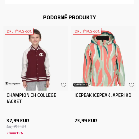
PODOBNÉ PRODUKTY
DRUHÝ KUS -50%
DRUHÝ KUS -50%
CHAMPION CH COLLEGE
ICEPEAK ICEPEAK JAPERI KD
JACKET
37,99
EUR
73,99
EUR
44,99
EUR
Zľava
15
%