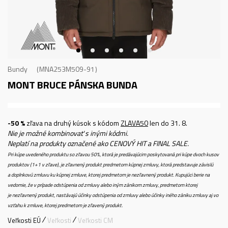
Bundy
MNA253M509-91
MONT BRUCE
PÁNSKA BUNDA
-50 %
zľava na druhý kúsok s kódom
ZLAVA50
len do 31. 8.
Nie je možné kombinovať s inými kódmi.
Neplatí na produkty označené ako CENOVÝ HIT a FINAL SALE.
Pri kúpe uvedeného produktu so zľavou 50%, ktorá je predávajúcim poskytovaná pri kúpe dvoch kusov
produktov (1+1 v zľave), je zľavnený produkt predmetom kúpnej zmluvy, ktorá predstavuje závislú
a doplnkovú zmluvu ku kúpnej zmluve, ktorej predmetom je nezľavnený produkt. Kupujúci berie na
vedomie, že v prípade odstúpenia od zmluvy alebo iným zánikom zmluvy, predmetom ktorej
je nezľavnený produkt, nastávajú účinky odstúpenia od zmluvy alebo účinky iného zániku zmluvy aj vo
vzťahu k zmluve, ktorej predmetom je zľavený produkt.
Veľkosti EÚ
Veľkosti
Veľkosti CM