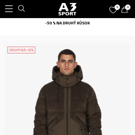
0
0
-50 % NA DRUHÝ KÚSOK
DRUHÝ KUS -50%