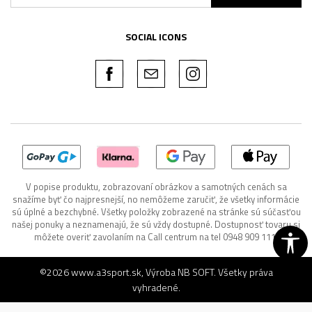
SOCIAL ICONS
V popise produktu, zobrazovaní obrázkov a samotných cenách sa
snažíme byť čo najpresnejší, no nemôžeme zaručiť, že všetky informácie
sú úplné a bezchybné. Všetky položky zobrazené na stránke sú súčasťou
našej ponuky a neznamenajú, že sú vždy dostupné. Dostupnosť tovaru si
môžete overiť zavolaním na Call centrum na tel 0948 909 111.
©2026
www.a3sport.sk
, Výroba
NB SOFT
. Všetky práva
vyhradené.