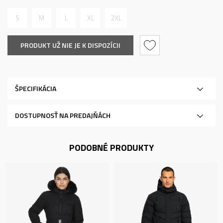
S
M
L
XL
2XL
PRODUKT UŽ NIE JE K DISPOZÍCII
ŠPECIFIKÁCIA
DOSTUPNOSŤ NA PREDAJŇÁCH
PODOBNÉ PRODUKTY