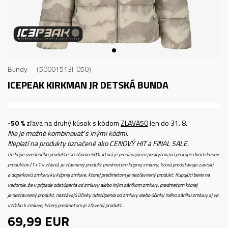
Bundy
50001513I-050
ICEPEAK KIRKMAN JR
DETSKÁ BUNDA
-50 %
zľava na druhý kúsok s kódom
ZLAVA50
len do 31. 8.
Nie je možné kombinovať s inými kódmi.
Neplatí na produkty označené ako CENOVÝ HIT a FINAL SALE.
Pri kúpe uvedeného produktu so zľavou 50%, ktorá je predávajúcim poskytovaná pri kúpe dvoch kusov
produktov (1+1 v zľave), je zľavnený produkt predmetom kúpnej zmluvy, ktorá predstavuje závislú
a doplnkovú zmluvu ku kúpnej zmluve, ktorej predmetom je nezľavnený produkt. Kupujúci berie na
vedomie, že v prípade odstúpenia od zmluvy alebo iným zánikom zmluvy, predmetom ktorej
je nezľavnený produkt, nastávajú účinky odstúpenia od zmluvy alebo účinky iného zániku zmluvy aj vo
vzťahu k zmluve, ktorej predmetom je zľavený produkt.
69,99
EUR