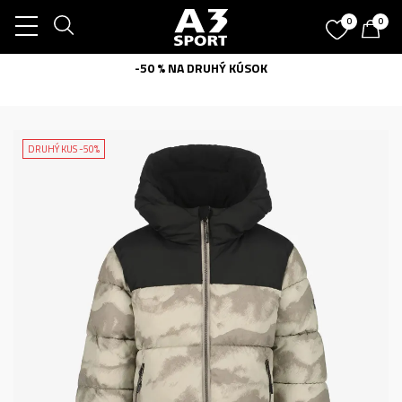
0
0
-50 % NA DRUHÝ KÚSOK
DRUHÝ KUS -50%