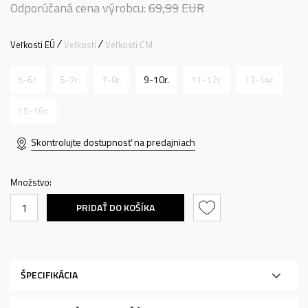
Odporúčaná cena výrobcu:
69,99
EUR
Veľkosti EÚ
Veľkosti
Veľkosti CM
5-6r.
6-7r.
7-8r.
9-10r.
11-12r.
13-14r.
15-16r.
Skontrolujte dostupnosť na predajniach
Množstvo:
PRIDAŤ DO KOŠÍKA
ŠPECIFIKÁCIA