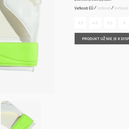
Veľkosti EÚ
Veľkosti
Veľkosti
3.5
4.5
5.5
6
PRODUKT UŽ NIE JE K DISP