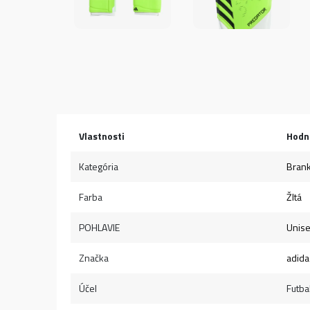
Vlastnosti
Hodn
Kategória
Brank
Farba
Žltá
POHLAVIE
Unis
Značka
adida
Účel
Futba