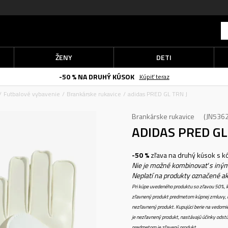
ŽENY
DETI
-50 % NA DRUHÝ KÚSOK
Kúpiť teraz
Futbalové vybavenie
Brankárske rukavice
adidas PRED GL TRN J
Brankárske rukavice
JN536
ADIDAS PRED GL
-50 %
zľava na druhý kúsok s 
Nie je možné kombinovať s iným
Neplatí na produkty označené a
Pri kúpe uvedeného produktu so zľavou 50%, k
zľavnený produkt predmetom kúpnej zmluvy, k
nezľavnený produkt. Kupujúci berie na vedomi
je nezľavnený produkt, nastávajú účinky odstú
predmetom je zľavený produkt.