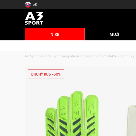
SK
NIKE
MUŽI
A3 Sport - Predaj športovej obuvi a oblečenia
Produkty
Doplnky
DRUHÝ KUS -50%