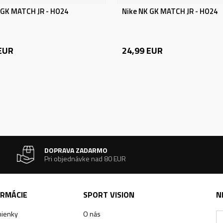
 GK MATCH JR - HO24
Nike NK GK MATCH JR - HO24
EUR
24,99
EUR
DOPRAVA ZADARMO
Pri objednávke nad 80 EUR
ORMÁCIE
SPORT VISION
N
ienky
O nás