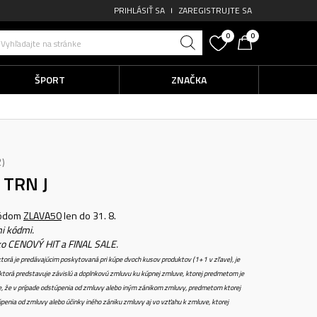
PRIHLÁSIŤ SA
ZAREGISTRUJTE SA
0
0
Vyhľadajte na stránke
ŠPORT
ZNAČKA
2
 TRN J
kódom
ZLAVA50
len do 31. 8.
i kódmi.
ko CENOVÝ HIT a FINAL SALE.
torá je predávajúcim poskytovaná pri kúpe dvoch kusov produktov (1+1 v zľave), je
torá predstavuje závislú a doplnkovú zmluvu ku kúpnej zmluve, ktorej predmetom je
e, že v prípade odstúpenia od zmluvy alebo iným zánikom zmluvy, predmetom ktorej
penia od zmluvy alebo účinky iného zániku zmluvy aj vo vzťahu k zmluve, ktorej