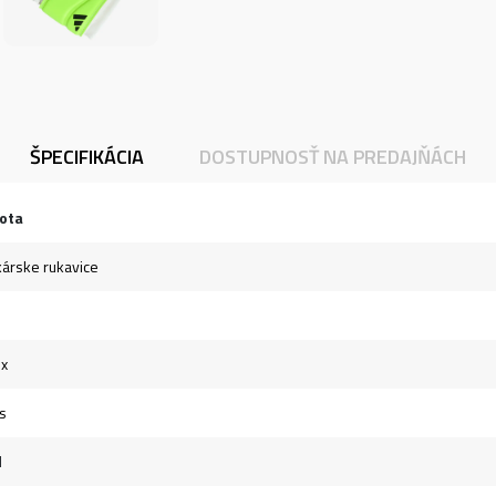
ŠPECIFIKÁCIA
DOSTUPNOSŤ NA PREDAJŇÁCH
ota
árske rukavice
ex
s
l