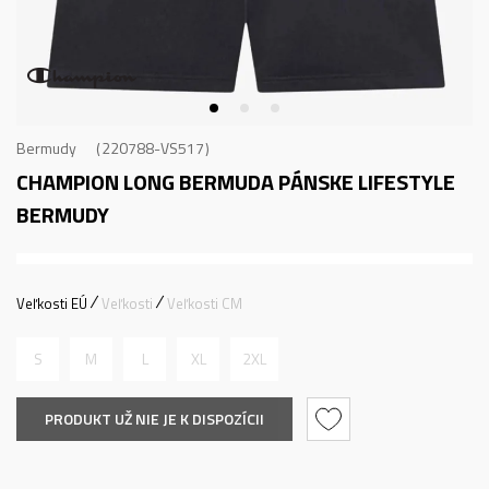
Bermudy
220788-VS517
CHAMPION LONG BERMUDA
PÁNSKE LIFESTYLE
BERMUDY
Veľkosti EÚ
Veľkosti
Veľkosti CM
S
M
L
XL
2XL
PRODUKT UŽ NIE JE K DISPOZÍCII