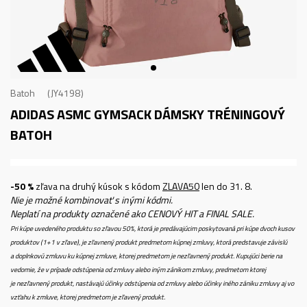
Batoh
JY4198
ADIDAS ASMC GYMSACK
DÁMSKY TRÉNINGOVÝ
BATOH
-50 %
zľava na druhý kúsok s kódom
ZLAVA50
len do 31. 8.
Nie je možné kombinovať s inými kódmi.
Neplatí na produkty označené ako CENOVÝ HIT a FINAL SALE.
Pri kúpe uvedeného produktu so zľavou 50%, ktorá je predávajúcim poskytovaná pri kúpe dvoch kusov
produktov (1+1 v zľave), je zľavnený produkt predmetom kúpnej zmluvy, ktorá predstavuje závislú
a doplnkovú zmluvu ku kúpnej zmluve, ktorej predmetom je nezľavnený produkt. Kupujúci berie na
vedomie, že v prípade odstúpenia od zmluvy alebo iným zánikom zmluvy, predmetom ktorej
je nezľavnený produkt, nastávajú účinky odstúpenia od zmluvy alebo účinky iného zániku zmluvy aj vo
vzťahu k zmluve, ktorej predmetom je zľavený produkt.