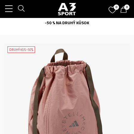
0
0
-50 % NA DRUHÝ KÚSOK
DRUHÝ KUS -50%