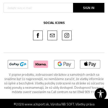
SIGN IN
SOCIAL ICONS
V popise produktu, zobrazovaní obrázkov a samotných cenách sa
snažíme byť čo najpresnejší, no nemôžeme zaručiť, že všetky informácie
sú úplné a bezchybné. Všetky položky zobrazené na stránke sú súčasťou
našej ponuky a neznamenajú, že sú vždy dostupné. Dostupnosť tovaru si
môžete overiť zavolaním na Call centrum na tel 0948 909 111.
©2026
www.a3sport.sk
, Výroba
NB SOFT
. Všetky práva