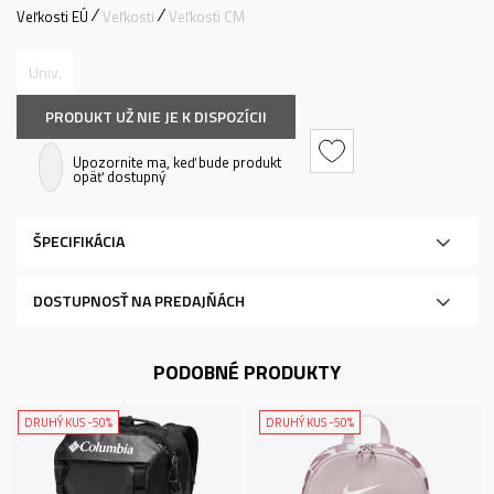
Veľkosti EÚ
Veľkosti
Veľkosti CM
Univ.
PRODUKT UŽ NIE JE K DISPOZÍCII
Upozornite ma, keď bude produkt
opäť dostupný
ŠPECIFIKÁCIA
DOSTUPNOSŤ NA PREDAJŇÁCH
PODOBNÉ PRODUKTY
DRUHÝ KUS -50%
DRUHÝ KUS -50%