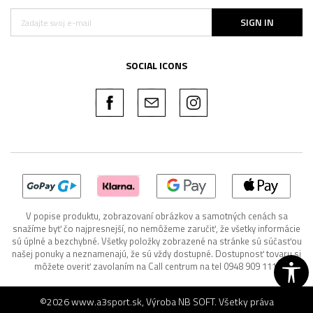
SIGN IN
SOCIAL ICONS
V popise produktu, zobrazovaní obrázkov a samotných cenách sa
snažíme byť čo najpresnejší, no nemôžeme zaručiť, že všetky informácie
sú úplné a bezchybné. Všetky položky zobrazené na stránke sú súčasťou
našej ponuky a neznamenajú, že sú vždy dostupné. Dostupnosť tovaru si
môžete overiť zavolaním na Call centrum na tel 0948 909 111.
©2026
www.a3sport.sk
, Výroba
NB SOFT
. Všetky práva