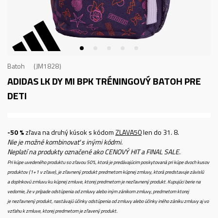
Batoh
JM1828
ADIDAS LK DY MI BPK
TRÉNINGOVÝ BATOH PRE
DETI
-50 %
zľava na druhý kúsok s kódom
ZLAVA50
len do 31. 8.
Nie je možné kombinovať s inými kódmi.
Neplatí na produkty označené ako CENOVÝ HIT a FINAL SALE.
Pri kúpe uvedeného produktu so zľavou 50%, ktorá je predávajúcim poskytovaná pri kúpe dvoch kusov
produktov (1+1 v zľave), je zľavnený produkt predmetom kúpnej zmluvy, ktorá predstavuje závislú
a doplnkovú zmluvu ku kúpnej zmluve, ktorej predmetom je nezľavnený produkt. Kupujúci berie na
vedomie, že v prípade odstúpenia od zmluvy alebo iným zánikom zmluvy, predmetom ktorej
je nezľavnený produkt, nastávajú účinky odstúpenia od zmluvy alebo účinky iného zániku zmluvy aj vo
vzťahu k zmluve, ktorej predmetom je zľavený produkt.