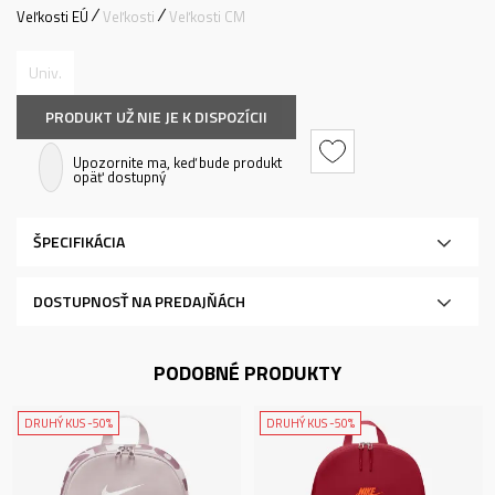
Veľkosti EÚ
Veľkosti
Veľkosti CM
Univ.
PRODUKT UŽ NIE JE K DISPOZÍCII
Upozornite ma, keď bude produkt
opäť dostupný
ŠPECIFIKÁCIA
DOSTUPNOSŤ NA PREDAJŇÁCH
PODOBNÉ PRODUKTY
DRUHÝ KUS -50%
DRUHÝ KUS -50%