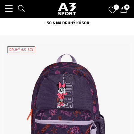
0
0
-50 % NA DRUHÝ KÚSOK
DRUHÝ KUS -50%