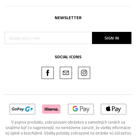
NEWSLETTER
SIGN IN
SOCIAL ICONS
V popise produktu, zobrazovaní obrázkov a samotných cenách sa
snažíme byť čo najpresnejší, no nemôžeme zaručiť, že všetky informácie
sú úplné a bezchybné. Všetky položky zobrazené na stránke sú súčasťou