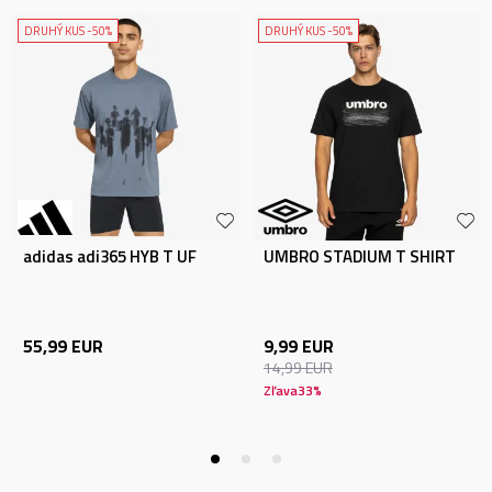
DRUHÝ KUS -50%
DRUHÝ KUS -50%
adidas adi365 HYB T UF
UMBRO STADIUM T SHIRT
55,99
EUR
9,99
EUR
14,99
EUR
Zľava
33
%