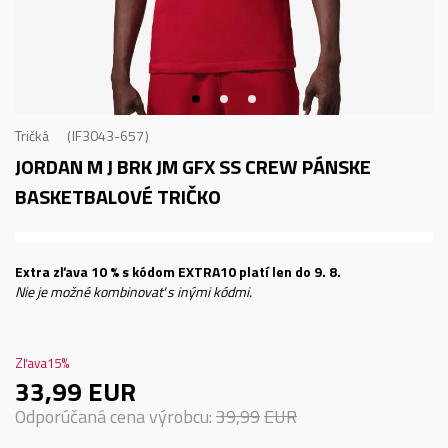
Tričká
IF3043-657
JORDAN M J BRK JM GFX SS CREW
PÁNSKE
BASKETBALOVÉ TRIČKO
Extra zľava 10 % s kódom EXTRA10 platí len do 9. 8.
Nie je možné kombinovať s inými kódmi.
Zľava
15
%
33,99
EUR
Odporúčaná cena výrobcu:
39,99
EUR