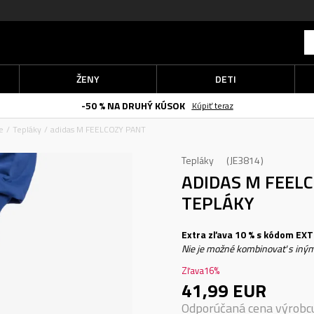
ŽENY
DETI
-50 % NA DRUHÝ KÚSOK
Kúpiť teraz
e
Tepláky
adidas M FEELCOZY PANT
Tepláky
JE3814
ADIDAS M FEEL
TEPLÁKY
Extra zľava 10 % s kódom EXTR
Nie je možné kombinovať s iným
Zľava
16
%
41,99
EUR
Odporúčaná cena výrobc