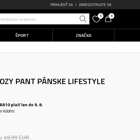
PRIHLÁSIŤ SA
ZAREGISTRUJTE SA
0
0
Vyhľadajte na stránke
ŠPORT
ZNAČKA
COZY PANT
PÁNSKE LIFESTYLE
A10 platí len do 9. 8.
i kódmi.
u:
49,99
EUR