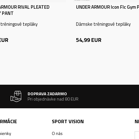
ARMOUR RIVAL PLEATED
UNDER ARMOUR Icon Flc Gym 
Y PANT
tréningové tepláky
Dámske tréningové tepláky
EUR
54,99
EUR
DOPRAVA ZADARMO
Pri objednávke nad 80 EUR
ORMÁCIE
SPORT VISION
N
ienky
O nás