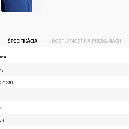
ŠPECIFIKÁCIA
DOSTUPNOSŤ NA PREDAJŇÁCH
ota
ky
o modrá
s
yle