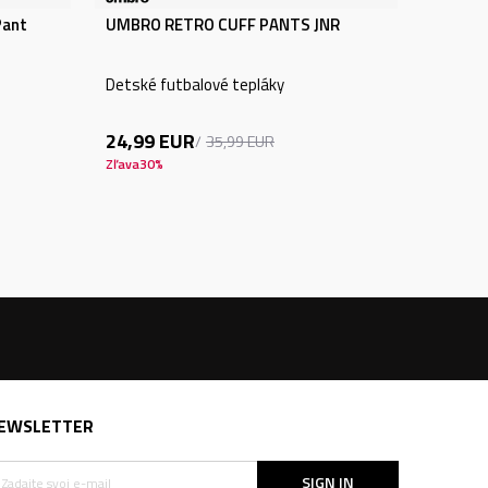
Pant
UMBRO RETRO CUFF PANTS JNR
Detské futbalové tepláky
24,99
EUR
35,99
EUR
Zľava
30
%
EWSLETTER
SIGN IN