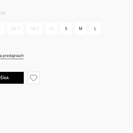
 CM
T
2XL-T
3XL-T
XS
S
M
L
a predajniach
OŠÍKA