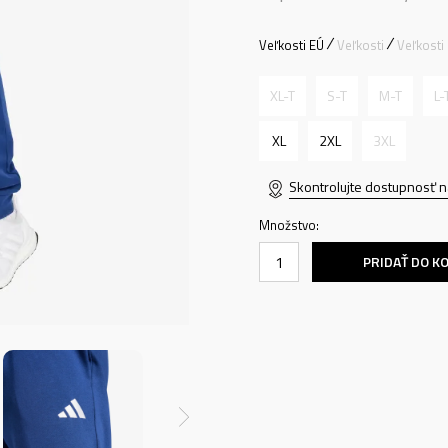
Veľkosti EÚ
Veľkosti
Veľkosti
XL-T
S-T
M-T
L-
XL
2XL
3XL
Skontrolujte dostupnosť n
Množstvo:
PRIDAŤ DO K