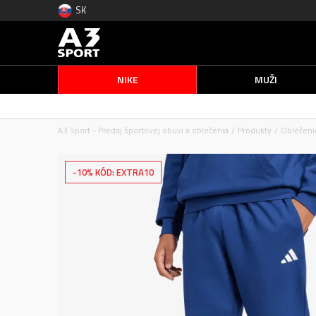
SK
NIKE
MUŽI
A3 Sport - Predaj športovej obuvi a oblečenia
Produkty
Oblečeni
-10% KÓD: EXTRA10