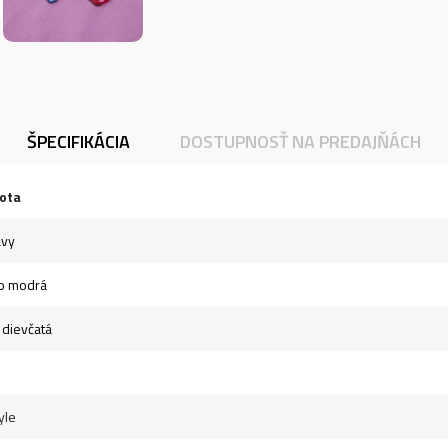
ŠPECIFIKÁCIA
DOSTUPNOSŤ NA PREDAJŇÁCH
ota
avy
o modrá
- dievčatá
yle