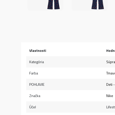
Vlastnosti
Hodn
Kategória
Súpr
Farba
Tmav
POHLAVIE
Deti 
Značka
Nike
Účel
Lifest