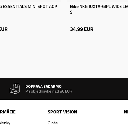
G ESSENTIALS MINI SPOT AOP
Nike NKG JUXTA-GIRL WIDE L
S
EUR
34,99
EUR
DOPRAVA ZADARMO
Pri objednávke nad 80 EUR
ORMÁCIE
SPORT VISION
N
ienky
O nás