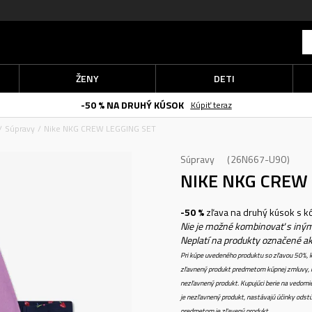
ŽENY
DETI
-50 % NA DRUHÝ KÚSOK
Kúpiť teraz
Súpravy
Nike NKG CREW LEGGING SET
Súpravy
26N667-U90
NIKE NKG CREW
-50 %
zľava na druhý kúsok s 
Nie je možné kombinovať s iným
Neplatí na produkty označené a
Pri kúpe uvedeného produktu so zľavou 50%, k
zľavnený produkt predmetom kúpnej zmluvy, k
nezľavnený produkt. Kupujúci berie na vedomi
je nezľavnený produkt, nastávajú účinky odstú
predmetom je zľavený produkt.