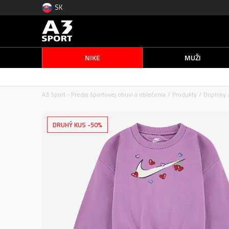
SK
NIKE
MUŽI
A3 Sport - Predaj športovej obuvi a oblečenia
Produkty
Doplnky
DRUHÝ KUS -50%