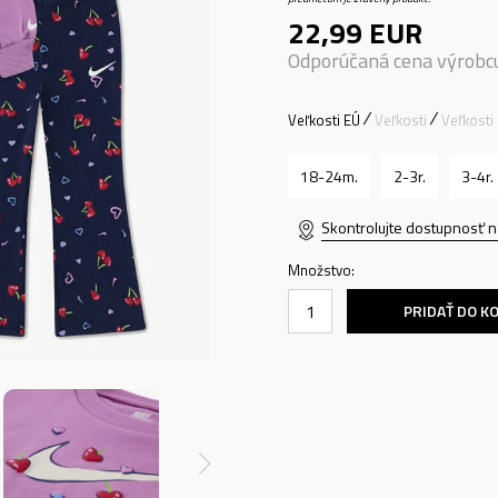
22,99
EUR
Odporúčaná cena výrobc
Veľkosti EÚ
Veľkosti
Veľkosti
18-24m.
2-3r.
3-4r.
Skontrolujte dostupnosť n
Množstvo:
PRIDAŤ DO K