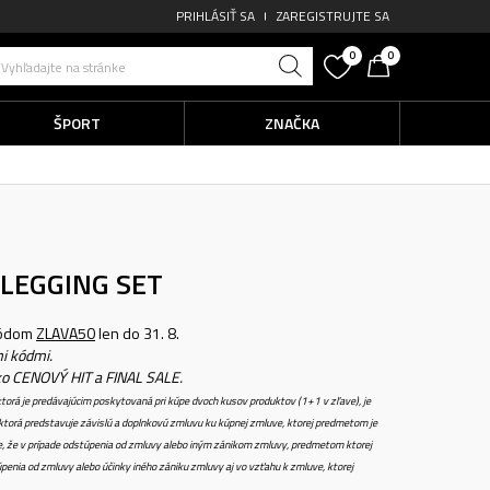
PRIHLÁSIŤ SA
ZAREGISTRUJTE SA
0
0
Vyhľadajte na stránke
ŠPORT
ZNAČKA
 LEGGING SET
kódom
ZLAVA50
len do 31. 8.
i kódmi.
ko CENOVÝ HIT a FINAL SALE.
torá je predávajúcim poskytovaná pri kúpe dvoch kusov produktov (1+1 v zľave), je
torá predstavuje závislú a doplnkovú zmluvu ku kúpnej zmluve, ktorej predmetom je
e, že v prípade odstúpenia od zmluvy alebo iným zánikom zmluvy, predmetom ktorej
penia od zmluvy alebo účinky iného zániku zmluvy aj vo vzťahu k zmluve, ktorej