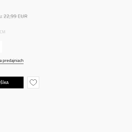
u:
22,99
EUR
 CM
a predajniach
OŠÍKA