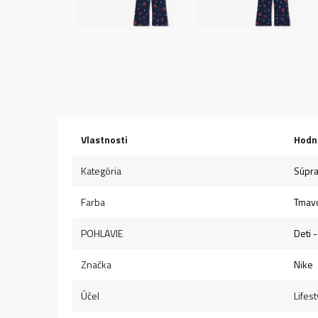
Vlastnosti
Hodn
Kategória
Súpr
Farba
Tmav
POHLAVIE
Deti 
Značka
Nike
Účel
Lifest