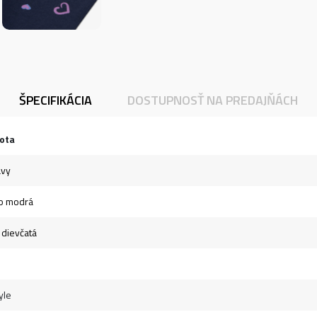
ŠPECIFIKÁCIA
DOSTUPNOSŤ NA PREDAJŇÁCH
ota
avy
o modrá
- dievčatá
yle