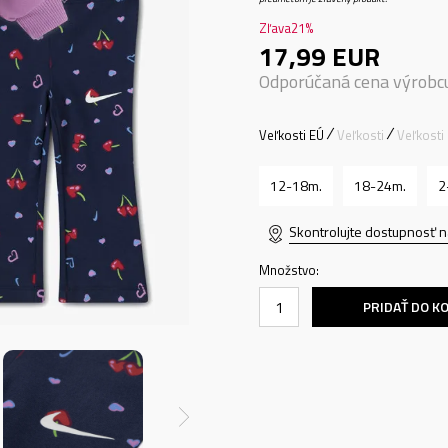
Zľava
21
%
17,99
EUR
Odporúčaná cena výrobc
Veľkosti EÚ
Veľkosti
Veľkosti
12-18m.
18-24m.
2
Skontrolujte dostupnosť n
Množstvo:
PRIDAŤ DO K