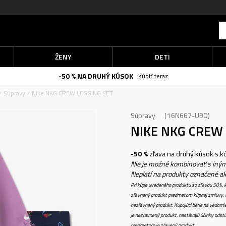
ŽENY
DETI
-50 % NA DRUHÝ KÚSOK
Kúpiť teraz
Súpravy
Nike NKG CREW LEGGING SET
Súpravy
16N667-U90
NIKE NKG CREW
-50 %
zľava na druhý kúsok s 
Nie je možné kombinovať s iným
Neplatí na produkty označené a
Pri kúpe uvedeného produktu so zľavou 50%, k
zľavnený produkt predmetom kúpnej zmluvy, k
nezľavnený produkt. Kupujúci berie na vedomi
je nezľavnený produkt, nastávajú účinky odstú
predmetom je zľavený produkt.