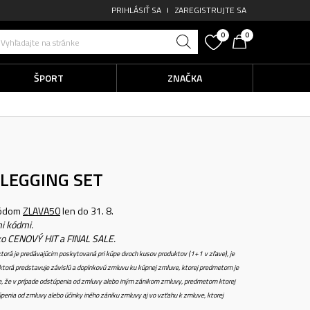
PRIHLÁSIŤ SA
ZAREGISTRUJTE SA
0
0
Vyhľadajte na stránke
ŠPORT
ZNAČKA
 LEGGING SET
kódom
ZLAVA50
len do 31. 8.
i kódmi.
ko CENOVÝ HIT a FINAL SALE.
torá je predávajúcim poskytovaná pri kúpe dvoch kusov produktov (1+1 v zľave), je
torá predstavuje závislú a doplnkovú zmluvu ku kúpnej zmluve, ktorej predmetom je
e, že v prípade odstúpenia od zmluvy alebo iným zánikom zmluvy, predmetom ktorej
penia od zmluvy alebo účinky iného zániku zmluvy aj vo vzťahu k zmluve, ktorej