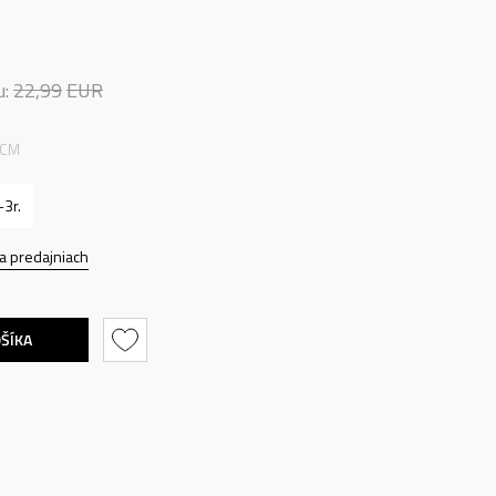
u:
22,99
EUR
 CM
-3r.
a predajniach
OŠÍKA