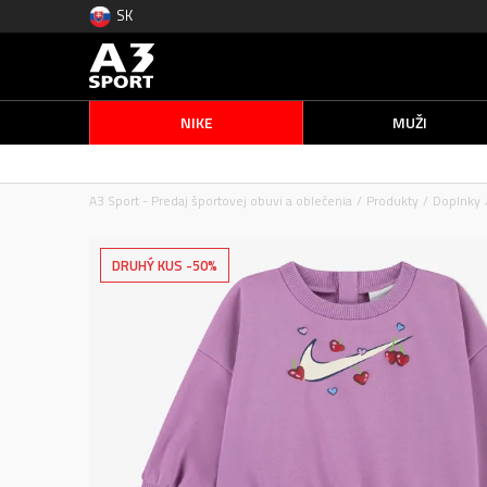
SK
NIKE
MUŽI
A3 Sport - Predaj športovej obuvi a oblečenia
Produkty
Doplnky
DRUHÝ KUS -50%