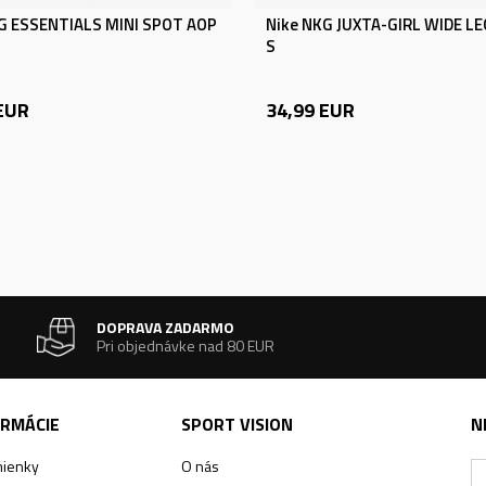
G ESSENTIALS MINI SPOT AOP
Nike NKG JUXTA-GIRL WIDE L
S
EUR
34,99
EUR
DOPRAVA ZADARMO
Pri objednávke nad 80 EUR
ORMÁCIE
SPORT VISION
N
ienky
O nás