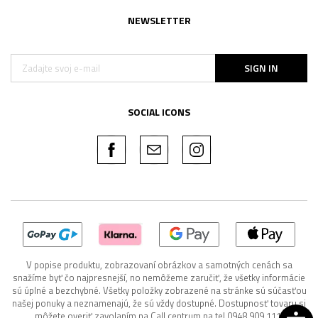
NEWSLETTER
SIGN IN
SOCIAL ICONS
V popise produktu, zobrazovaní obrázkov a samotných cenách sa
snažíme byť čo najpresnejší, no nemôžeme zaručiť, že všetky informácie
sú úplné a bezchybné. Všetky položky zobrazené na stránke sú súčasťou
našej ponuky a neznamenajú, že sú vždy dostupné. Dostupnosť tovaru si
môžete overiť zavolaním na Call centrum na tel 0948 909 111.