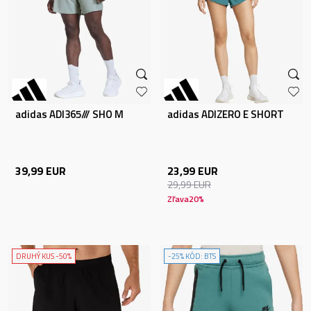
adidas ADI365/// SHO M
adidas ADIZERO E SHORT
39,99
EUR
23,99
EUR
29,99
EUR
Zľava
20
%
DRUHÝ KUS -50%
-25% KÓD: BTS