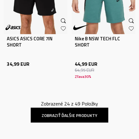
ASICS ASICS CORE 7IN
Nike B NSW TECH FLC
SHORT
SHORT
34,99
EUR
44,99
EUR
64,95
EUR
Zľava
30
%
Zobrazené
24
z
49
Položky
ZOBRAZIŤ ĎALŠIE PRODUKTY