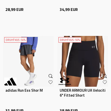
28,99
EUR
34,99
EUR
DRUHÝ KUS -50%
DRUHÝ KUS -50%
adidas Run Ess Shor M
UNDER ARMOUR UA Velociti
6" Fitted Short
31,99
EUR
38,99
EUR