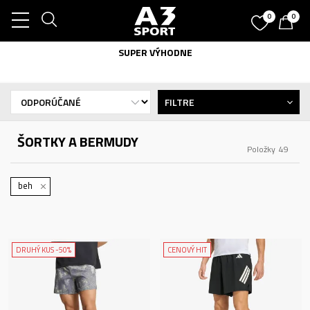
0
0
SUPER VÝHODNE
FILTRE
ŠORTKY A BERMUDY
Položky
49
beh
DRUHÝ KUS -50%
CENOVÝ HIT