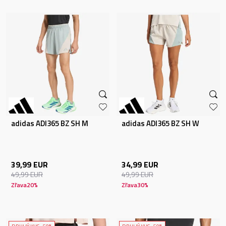
adidas ADI365 BZ SH M
adidas ADI365 BZ SH W
39,99
EUR
34,99
EUR
49,99
EUR
49,99
EUR
Zľava
20
%
Zľava
30
%