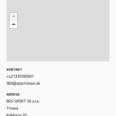
+
−
KONTAKT
+421335583607
963@sportvision.sk
Leaflet
|
© Seznam.cz a.s. a další
ADRESA
BDS SPORT SK s.r.o.
Trnava
Kollárova 20