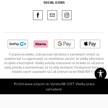
SOCIAL ICONS
V popise produktu, zobrazovaní obrázkov a samotných cenách sa
snažíme byť čo najpresnejší, no nemôžeme zaručiť, že všetky informácie
sú úplné a bezchybné. Všetky položky zobrazené na stránke sú súčasťou
našej ponuky a neznamenajú, že sú vždy dostupné. Dostupnosť tovaru si
môžete overiť zavolaním na Call centrum na tel 0948 909 111.
©2026
www.a3sport.sk
, Výroba
NB SOFT
. Všetky práva
vyhradené.