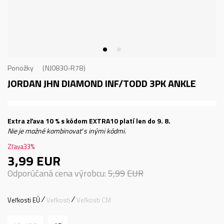
Ponožky
NJ0830-R78
JORDAN JHN DIAMOND INF/TODD 3PK ANKLE
Extra zľava 10 % s kódom EXTRA10 platí len do 9. 8.
Nie je možné kombinovať s inými kódmi.
Zľava
33
%
3,99
EUR
Odporúčaná cena výrobcu:
5,99
EUR
Veľkosti EÚ
Veľkosti
Veľkosti CM