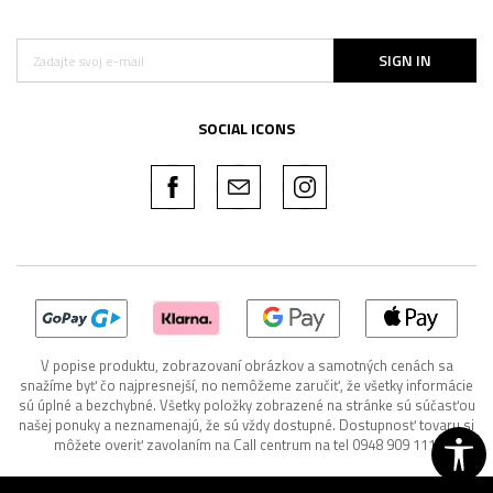
SIGN IN
SOCIAL ICONS
V popise produktu, zobrazovaní obrázkov a samotných cenách sa
snažíme byť čo najpresnejší, no nemôžeme zaručiť, že všetky informácie
sú úplné a bezchybné. Všetky položky zobrazené na stránke sú súčasťou
našej ponuky a neznamenajú, že sú vždy dostupné. Dostupnosť tovaru si
môžete overiť zavolaním na Call centrum na tel 0948 909 111.