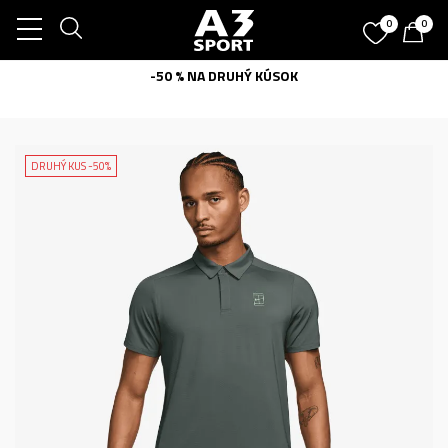
0
0
-50 % NA DRUHÝ KÚSOK
DRUHÝ KUS -50%