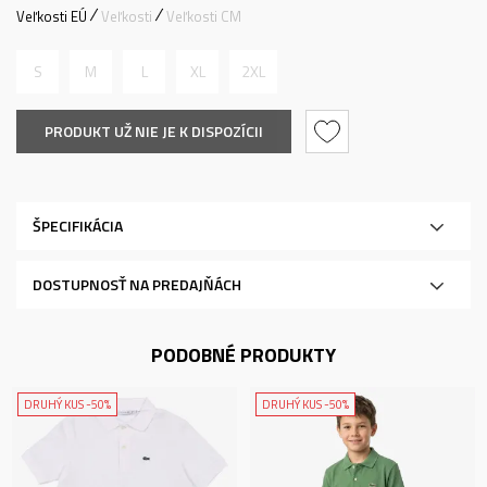
Veľkosti EÚ
Veľkosti
Veľkosti CM
S
M
L
XL
2XL
PRODUKT UŽ NIE JE K DISPOZÍCII
ŠPECIFIKÁCIA
DOSTUPNOSŤ NA PREDAJŇÁCH
PODOBNÉ PRODUKTY
DRUHÝ KUS -50%
DRUHÝ KUS -50%