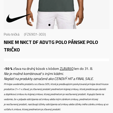
Polo tričká
FZ6907-303
NIKE M NKCT DF ADVTG POLO
PÁNSKE POLO
TRIČKO
-50 %
zľava na druhý kúsok s kódom
ZLAVA50
len do 31. 8.
Nie je možné kombinovať s inými kódmi.
Neplatí na produkty označené ako CENOVÝ HIT a FINAL SALE.
Pri kúpe uvedeného produktu so zľavou 50%, ktorá je predávajúcim poskytovaná pri kúpe dvoch kusov
produktov (1+1 v zľave), je zľavnený produkt predmetom kúpnej zmluvy, ktorá predstavuje závislú
a doplnkovú zmluvu ku kúpnej zmluve, ktorej predmetom je nezľavnený produkt. Kupujúci berie na
vedomie, že v prípade odstúpenia od zmluvy alebo iným zánikom zmluvy, predmetom ktorej
je nezľavnený produkt, nastávajú účinky odstúpenia od zmluvy alebo účinky iného zániku zmluvy aj vo
vzťahu k zmluve, ktorej predmetom je zľavený produkt.