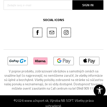
SIGN IN
SOCIAL ICONS
V popise produktu, zobrazovaní obrázkov a samotných cenách sa
snažíme byť čo najpresnejší, no nemôžeme zaručiť, že všetky informácie
sú úplné a bezchybné. Všetky položky zobrazené na stránke sú súčasťou
našej ponuky a neznamenajú, že sú vždy dostupné. Dostupnosť tovaru si
môžete overiť zavolaním na Call centrum na tel 0948 909 111.
©2026
www.a3sport.sk
, Výroba
NB SOFT
. Všetky práva
vyhradené.