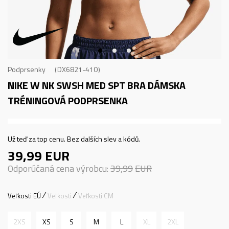
Podprsenky
DX6821-410
NIKE W NK SWSH MED SPT BRA
DÁMSKA
TRÉNINGOVÁ PODPRSENKA
Už teď za top cenu. Bez dalších slev a kódů.
39,99
EUR
Odporúčaná cena výrobcu:
39,99
EUR
Veľkosti EÚ
Veľkosti
Veľkosti CM
2XS
XS
S
M
L
XL
2XL