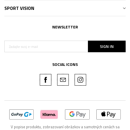
SPORT VISION
NEWSLETTER
SIGN IN
SOCIAL ICONS
V popise produktu, zobrazovaní obrázkov a samotných cenách sa