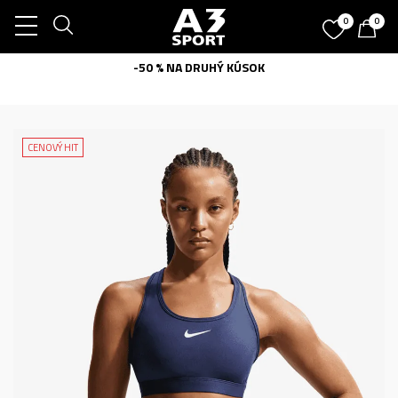
0
0
-50 % NA DRUHÝ KÚSOK
CENOVÝ HIT