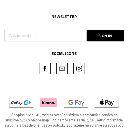
NEWSLETTER
SIGN IN
SOCIAL ICONS
V popise produktu, zobrazovaní obrázkov a samotných cenách sa
snažíme byť čo najpresnejší, no nemôžeme zaručiť, že všetky informácie
sú úplné a bezchybné. Všetky položky zobrazené na stránke sú súčasťou