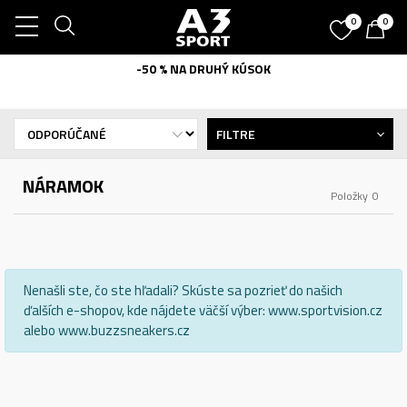
0
0
-50 % NA DRUHÝ KÚSOK
FILTRE
NÁRAMOK
Položky
0
Nenašli ste, čo ste hľadali? Skúste sa pozrieť do našich
ďalších e-shopov, kde nájdete väčší výber: www.sportvision.cz
alebo www.buzzsneakers.cz