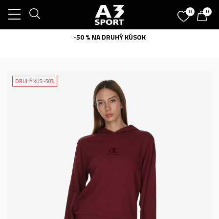
0
0
-50 % NA DRUHÝ KÚSOK
DRUHÝ KUS -50%