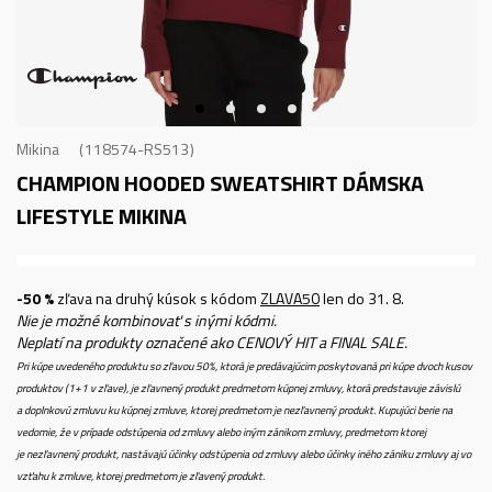
Mikina
118574-RS513
CHAMPION HOODED SWEATSHIRT
DÁMSKA
LIFESTYLE MIKINA
-50 %
zľava na druhý kúsok s kódom
ZLAVA50
len do 31. 8.
Nie je možné kombinovať s inými kódmi.
Neplatí na produkty označené ako CENOVÝ HIT a FINAL SALE.
Pri kúpe uvedeného produktu so zľavou 50%, ktorá je predávajúcim poskytovaná pri kúpe dvoch kusov
produktov (1+1 v zľave), je zľavnený produkt predmetom kúpnej zmluvy, ktorá predstavuje závislú
a doplnkovú zmluvu ku kúpnej zmluve, ktorej predmetom je nezľavnený produkt. Kupujúci berie na
vedomie, že v prípade odstúpenia od zmluvy alebo iným zánikom zmluvy, predmetom ktorej
je nezľavnený produkt, nastávajú účinky odstúpenia od zmluvy alebo účinky iného zániku zmluvy aj vo
vzťahu k zmluve, ktorej predmetom je zľavený produkt.