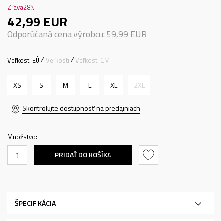
Zľava
28
%
42,99
EUR
Odporúčaná cena výrobcu:
59,99
EUR
Veľkosti EÚ
Veľkosti
Veľkosti CM
XS
S
M
L
XL
2XL
Skontrolujte dostupnosť na predajniach
Množstvo:
PRIDAŤ DO KOŠÍKA
ŠPECIFIKÁCIA