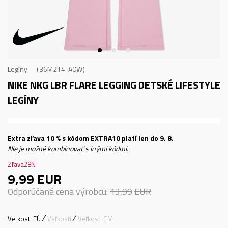
Legíny
36M214-A0W
NIKE NKG LBR FLARE LEGGING
DETSKÉ LIFESTYLE
LEGÍNY
Extra zľava 10 % s kódom EXTRA10 platí len do 9. 8.
Nie je možné kombinovať s inými kódmi.
Zľava
28
%
9,99
EUR
Odporúčaná cena výrobcu:
13,99
EUR
Veľkosti EÚ
Veľkosti
Veľkosti CM