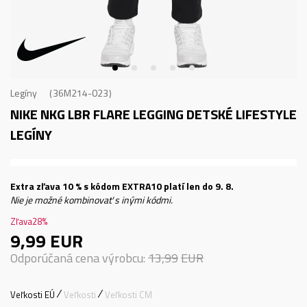
Legíny
36M214-023
NIKE NKG LBR FLARE LEGGING
DETSKÉ LIFESTYLE
LEGÍNY
Extra zľava 10 % s kódom EXTRA10 platí len do 9. 8.
Nie je možné kombinovať s inými kódmi.
Zľava
28
%
9,99
EUR
Odporúčaná cena výrobcu:
13,99
EUR
Veľkosti EÚ
Veľkosti
Veľkosti CM