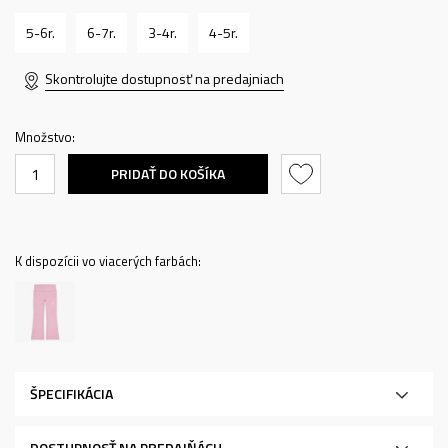
5-6r.
6-7r.
3-4r.
4-5r.
Skontrolujte dostupnosť na predajniach
Množstvo:
PRIDAŤ DO KOŠÍKA
K dispozícii vo viacerých farbách:
ŠPECIFIKÁCIA
DOSTUPNOSŤ NA PREDAJŇÁCH