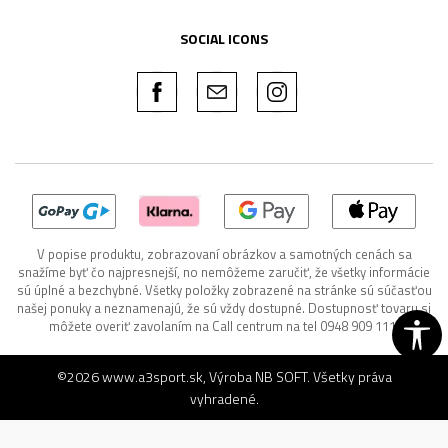
SOCIAL ICONS
V popise produktu, zobrazovaní obrázkov a samotných cenách sa
snažíme byť čo najpresnejší, no nemôžeme zaručiť, že všetky informácie
sú úplné a bezchybné. Všetky položky zobrazené na stránke sú súčasťou
našej ponuky a neznamenajú, že sú vždy dostupné. Dostupnosť tovaru si
môžete overiť zavolaním na Call centrum na tel 0948 909 111.
©2026
www.a3sport.sk
, Výroba
NB SOFT
. Všetky práva
vyhradené.