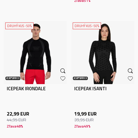
Zľava
51
%
DRUHÝ KUS -50%
DRUHÝ KUS -50%
ICEPEAK IRONDALE
ICEPEAK ISANTI
22,99
EUR
19,99
EUR
44,95
EUR
39,95
EUR
Zľava
48
%
Zľava
49
%