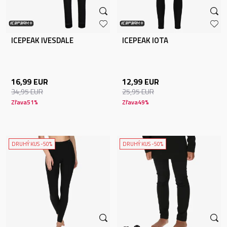
ICEPEAK IVESDALE
ICEPEAK IOTA
16,99
EUR
12,99
EUR
34,95
EUR
25,95
EUR
Zľava
51
%
Zľava
49
%
DRUHÝ KUS -50%
DRUHÝ KUS -50%