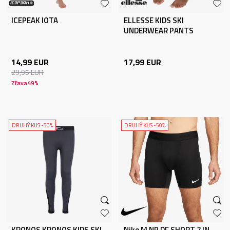
ICEPEAK IOTA
ELLESSE KIDS SKI
UNDERWEAR PANTS
14,99
EUR
17,99
EUR
29,95
EUR
Zľava
49
%
DRUHÝ KUS -50%
DRUHÝ KUS -50%
KRONOS KRONOS KIDS SKI
Nike M NP DF SHORT 7 IN