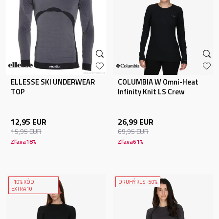
ELLESSE SKI UNDERWEAR
COLUMBIA W Omni-Heat
TOP
Infinity Knit LS Crew
12,95
EUR
26,99
EUR
15,95
EUR
69,95
EUR
Zľava
18
%
Zľava
61
%
-10% KÓD:
DRUHÝ KUS -50%
EXTRA10