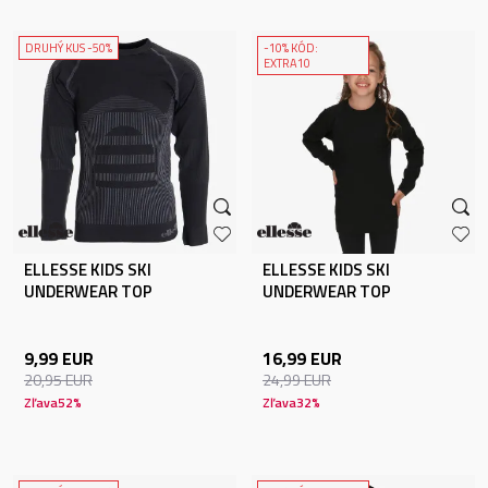
DRUHÝ KUS -50%
-10% KÓD:
EXTRA10
ELLESSE KIDS SKI
ELLESSE KIDS SKI
UNDERWEAR TOP
UNDERWEAR TOP
9,99
EUR
16,99
EUR
20,95
EUR
24,99
EUR
Zľava
52
%
Zľava
32
%