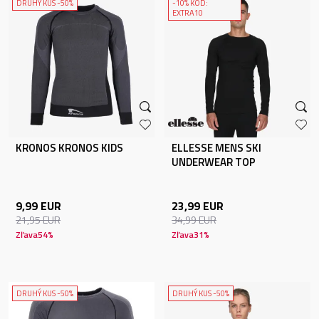
DRUHÝ KUS -50%
-10% KÓD:
EXTRA10
KRONOS KRONOS KIDS
ELLESSE MENS SKI
UNDERWEAR TOP
9,99
EUR
23,99
EUR
21,95
EUR
34,99
EUR
Zľava
54
%
Zľava
31
%
DRUHÝ KUS -50%
DRUHÝ KUS -50%