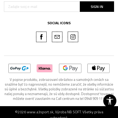
SIGN IN
SOCIAL ICONS
V popise produktu, zobrazovaní obrázkov a samotných cenách sa
snažíme byť čo najpresnejší, no nemôžeme zaručiť, že všetky informácie
sú úplné a bezchybné. Všetky položky zobrazené na stránke sú súčasťou
našej ponuky a neznamenajú, že sú vždy dostupné. Dostupnosť tovaru si
môžete overiť zavolaním na Call centrum na tel 0948 909 111.
©2026
www.a3sport.sk
, Výroba
NB SOFT
. Všetky práva
vyhradené.