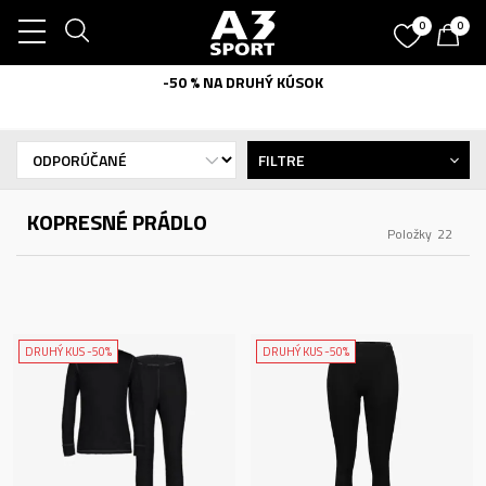
0
0
-50 % NA DRUHÝ KÚSOK
FILTRE
KOPRESNÉ PRÁDLO
Položky
22
DRUHÝ KUS -50%
DRUHÝ KUS -50%