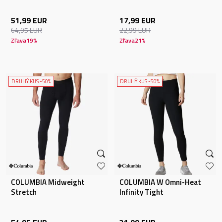
51,99
EUR
17,99
EUR
64,95
EUR
22,99
EUR
Zľava
19
%
Zľava
21
%
DRUHÝ KUS -50%
DRUHÝ KUS -50%
COLUMBIA Midweight
COLUMBIA W Omni-Heat
Stretch
Infinity Tight