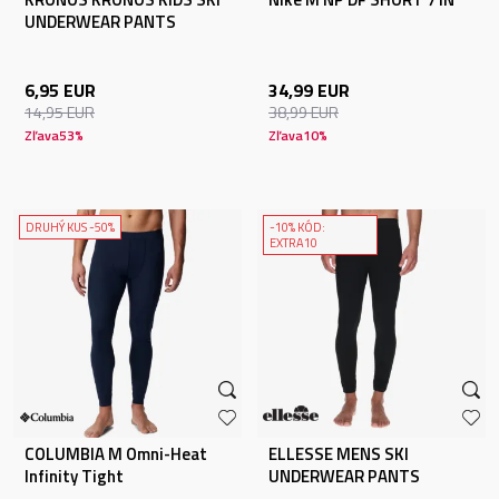
UNDERWEAR PANTS
6,95
EUR
34,99
EUR
14,95
EUR
38,99
EUR
Zľava
53
%
Zľava
10
%
DRUHÝ KUS -50%
-10% KÓD:
EXTRA10
COLUMBIA M Omni-Heat
ELLESSE MENS SKI
Infinity Tight
UNDERWEAR PANTS