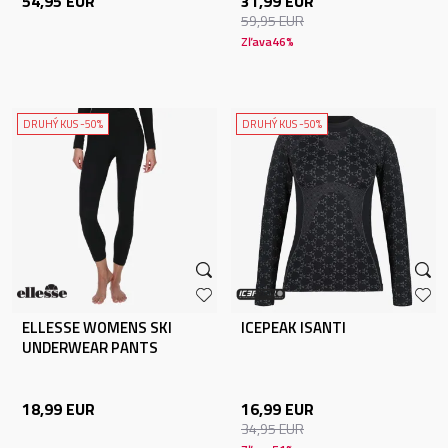
54,95
EUR
31,99
EUR
59,95
EUR
Zľava
46
%
DRUHÝ KUS -50%
DRUHÝ KUS -50%
ELLESSE WOMENS SKI
ICEPEAK ISANTI
UNDERWEAR PANTS
18,99
EUR
16,99
EUR
34,95
EUR