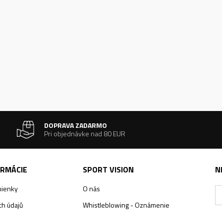
DOPRAVA ZADARMO
Pri objednávke nad 80 EUR
ORMÁCIE
SPORT VISION
N
ienky
O nás
h údajů
Whistleblowing - Oznámenie