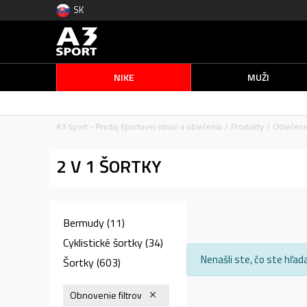
SK
NIKE
MUŽI
A3 Sport - Predaj športovej obuvi a oblečenia
Produkty
Oblečeni
2 V 1 ŠORTKY
Bermudy
(11)
Cyklistické šortky
(34)
Nenašli ste, čo ste hľa
Šortky
(603)
Obnovenie filtrov