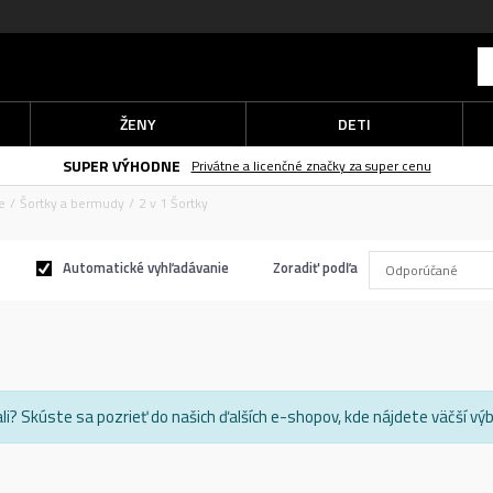
ŽENY
DETI
SUPER VÝHODNE
Privátne a licenčné značky za super cenu
e
Šortky a bermudy
2 v 1 Šortky
Automatické vyhľadávanie
Zoradiť podľa
dali? Skúste sa pozrieť do našich ďalších e-shopov, kde nájdete väčší