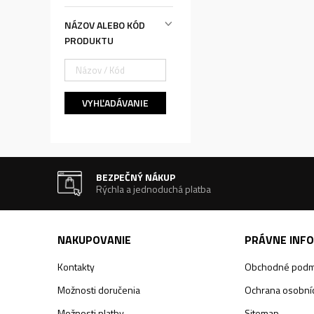
NÁZOV ALEBO KÓD
PRODUKTU
VYHĽADÁVANIE
BEZPEČNÝ NÁKUP
Rýchla a jednoduchá platba
NAKUPOVANIE
PRÁVNE INF
Kontakty
Obchodné podm
Možnosti doručenia
Ochrana osobníc
Možnosti platby
Sitemap