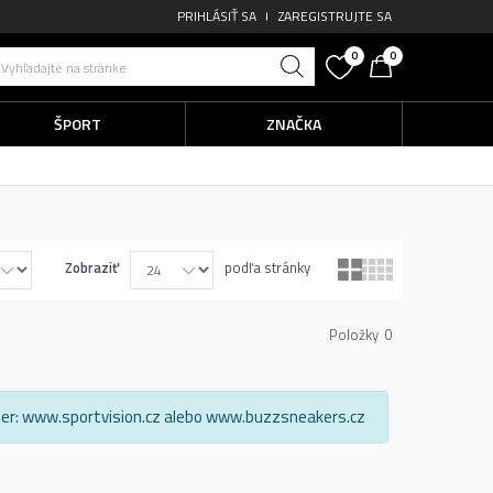
PRIHLÁSIŤ SA
ZAREGISTRUJTE SA
0
0
Vyhľadajte na stránke
ŠPORT
ZNAČKA
Zobraziť
podľa stránky
Položky
0
 výber: www.sportvision.cz alebo www.buzzsneakers.cz