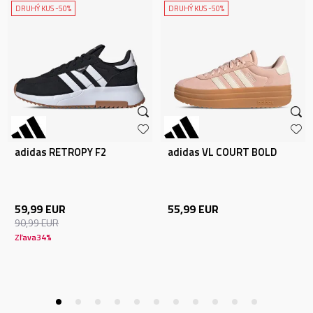
DRUHÝ KUS -50%
DRUHÝ KUS -50%
adidas RETROPY F2
adidas VL COURT BOLD
59,99
EUR
55,99
EUR
90,99
EUR
Zľava
34
%