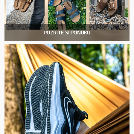
DRUHÝ KUS -50%
Nike W NSW NK CLSC GX HR TIGHT FTRA
POZRITE SI PONUKU
39,99
EUR
DRUHÝ KUS -50%
Nike W NSW TF SYNFL NK CLSC PFR
64,99
EUR
129,99
EUR
Zľava
50
%