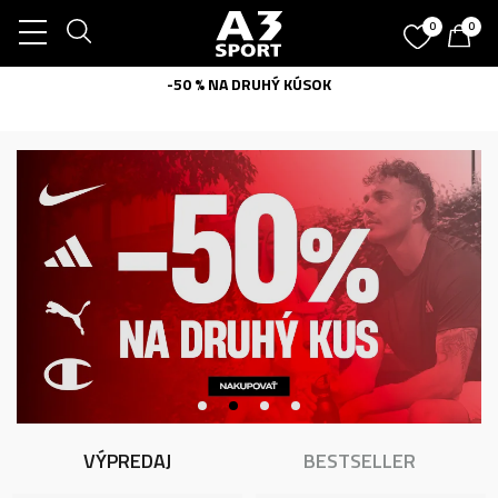
0
0
SUPER VÝHODNE
VÝPREDAJ
BESTSELLER