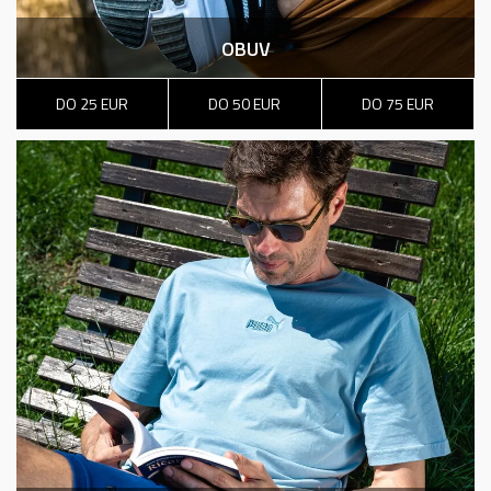
OBUV
DRUHÝ KUS -50%
ASICS GEL-VENTURE 6
DO 25 EUR
DO 50 EUR
DO 75 EUR
59,99
EUR
99,99
EUR
Zľava
40
%
DRUHÝ KUS -50%
adidas W ALL SZN SL SW
46,99
EUR