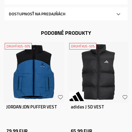
DOSTUPNOSŤ NA PREDAJŇÁCH
PODOBNÉ PRODUKTY
DRUHÝ KUS -50%
DRUHÝ KUS -50%
JORDAN JDN PUFFER VEST
adidas J SD VEST
79,99
EUR
65,99
EUR