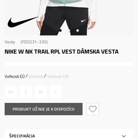
Vesty
FD0231-330
NIKE W NK TRAIL RPL VEST
DÁMSKA VESTA
Veľkosti EÚ
Veľkosti
Veľkosti CM
XS
S
M
L
PRODUKT UŽ NIE JE K DISPOZÍCII
ŠPECIFIKÁCIA